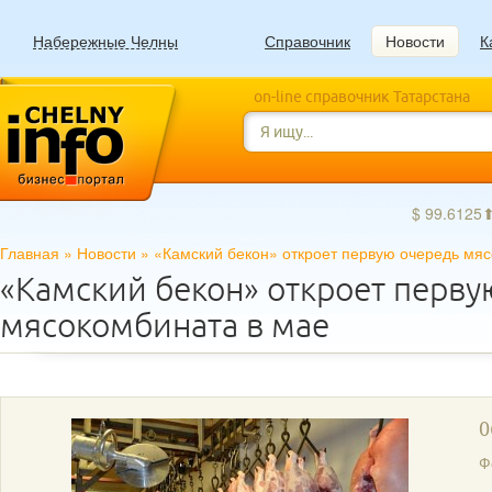
Набережные Челны
Справочник
Новости
К
on-line справочник Татарстана
$ 99.6125
Главная
»
Новости
»
«Камский бекон» откроет первую очередь мя
«Камский бекон» откроет перву
мясокомбината в мае
0
Ф