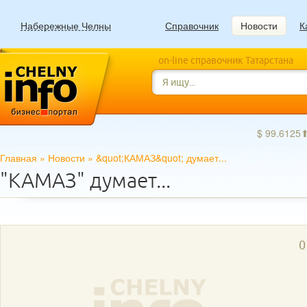
Набережные Челны
Справочник
Новости
К
on-line справочник Татарстана
$ 99.6125
Главная
»
Новости
»
&quot;КАМАЗ&quot; думает...
"КАМАЗ" думает...
0