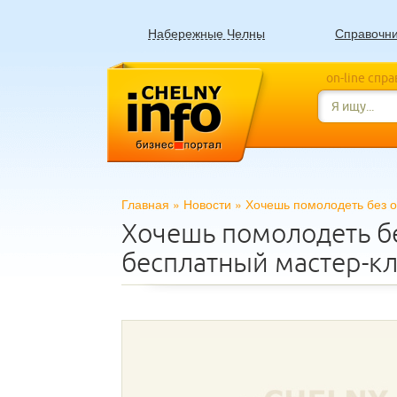
Набережные Челны
Справочн
on-line спр
Главная
»
Новости
»
Хочешь помолодеть без о
Хочешь помолодеть бе
бесплатный мастер-к