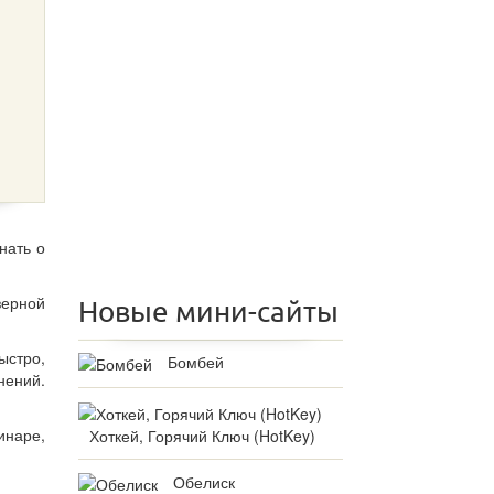
нать о
зерной
Новые мини-сайты
ыстро,
Бомбей
нений.
инаре,
Хоткей, Горячий Ключ (HotKey)
Обелиск