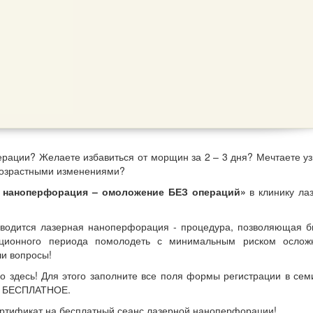
ерации? Желаете избавиться от морщин за 2 – 3 дня? Мечтаете уз
возрастными изменениями?
 наноперфорация – омоложение БЕЗ операций»
в клинику ла
оводится лазерная наноперфорация - процедура, позволяющая б
ационного периода помолодеть с минимальным риском ослож
и вопросы!
о здесь! Для этого заполните все поля формы регистрации в сем
ре БЕСПЛАТНОЕ.
ертификат на бесплатный сеанс лазерной наноперфорации!