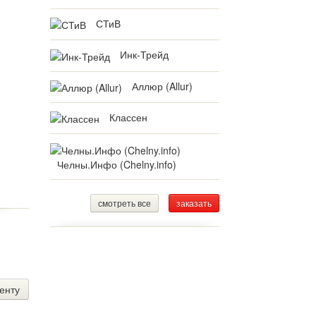
СТиВ
Инк-Трейд
Аллюр (Allur)
Классен
Челны.Инфо (Chelny.info)
смотреть все
заказать
енту