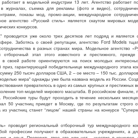
 работает в модельной индустрии 13 лет. Агентство работает п
в журналах, съемка для рекламы (фото и видео), сотрудниче
нтрами, показы мод, промо-акции, международное сотрудниче
е агентство «Русский стиль» является скаутом мировых мод
ических конкурсов.
 проводится уже около трех десятков лет подряд и является
фере. Заботясь о своей репутации, агентство Ford Models тща
сотрудничества в разных странах мира. Модельное агентство «Р
 отборочный этап этого известного и престижного, прежде 
 в своей работе ориентируются на поиск молодых интересны
 приз, гарантирующей победительнице международного этапа ко
а сумму 250 тысяч долларов США, 2 – ое место – 150 тыс. долларо
рмоделью мира" однажды уже была названа модель из России. Соз
уществования превратилось в одно из самых крупных и престижных в
околение топ-моделей мирового масштаба. В российском финале, 
. Российские туры будут проходить в течение нескольких месяце
л 50 участниц приедет в Москву, где по результатам строго о
а из участниц станет “лицом” нашей страны на конкурсе "Супер
иль» проводит региональный отборочный тур международного ко
ой профессии получают в образовательных учреждениях, а дл
мя и опыт. Проверить твое это или нет - участие в конкурсе 