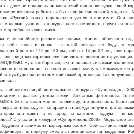
ли ты даже не попадешь на московский финал конкурса, твоей ка
зательство желания работать и быть профессиональной моделью. 
тва «Русский стиль» параллельно учатся в институте. Они яв
е моделью, участие в конкурсе даст возможность научиться нек
шем преобразить свою жизнь.
лы и европейские рекламные ролики, многие обреченно взд
оря себе вновь и вновь - я такой никогда не буду….у ме
ли твой рост от 172 до 180 см., тебе от 14 до 22 лет, твои пар
 твое лицо как картинка или привлекает внимание окружающих.
ОДЕЛЬЮ. Ну а как бороться, с чего начинать и какими знаниями
Главное твое желание. Ты воплотишь свою мечту как максимум контр
статус будет расти в геометрической прогрессии. Так получилось
вои силы.
а победительницей регионального конкурса «Супермодель 200
съемки в разных уголках земли. Известные фотографы. Топ-
hion. Это не канал мод по телевизору, это реальность. Всего ли
, пишут, ее преследуют папарации в надежде получить фотоснимки
отором она живет, а не город на картинке, подиум - не ме
алось? С участия в конкурсе «Супермодель 2008». Модельное аге
ит будущее и занимается карьерным ростом. Сейчас привычный м
дефилирует по подиуму вместе с признанными топ-моделями. Ра