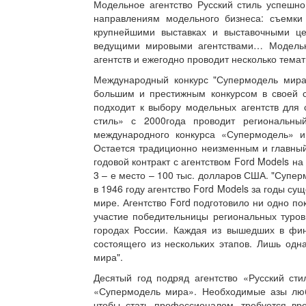
Модельное агентство Русский стиль успешно
направлениям модельного бизнеса: съемки 
крупнейшими выставках и выставочными це
ведущими мировыми агентствами… Модельно
агентств и ежегодно проводит несколько темат
Международный конкурс "Супермодель мира"
большим и престижным конкурсом в своей с
подходит к выбору модельных агентств для 
стиль» с 2000года проводит региональный
международного конкурса «Супермодель» и
Остается традиционно неизменным и главный
годовой контракт с агентством Ford Models н
3 – е место – 100 тыс. долларов США. "Супе
в 1946 году агентство Ford Models за годы с
мире. Агентство Ford подготовило ни одно п
участие победительницы региональных туров
городах России. Каждая из вышедших в фина
состоящего из нескольких этапов. Лишь одн
мира".
Десятый год подряд агентство «Русский ст
«Супермодель мира». Необходимые азы люб
чтобы стать профессионалом, требуется вре