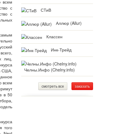
о всем
ство с
СТиВ
ство с
ельных
Аллюр (Allur)
 самым
Классен
тельно
усский
Инк-Трейд
всего,
х лиц.
нкурса
Челны.Инфо (Chelny.info)
в США,
данное
о всем
смотреть все
заказать
примут
в в 50
тбора,
модель
нкурса
я того
« Next