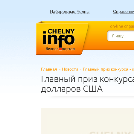
Набережные Челны
Справочн
on-line спр
Главная
»
Новости
»
Главный приз конкурса -
Главный приз конкурса
долларов США