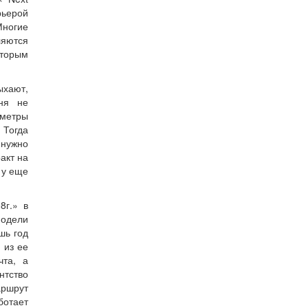
рьерой
Многие
ляются
оторым
ыхают,
ня не
аметры
 Тогда
 нужно
акт на
 у еще
8г.» в
модели
шь год
 из ее
чта, а
нтство
аршрут
ботает