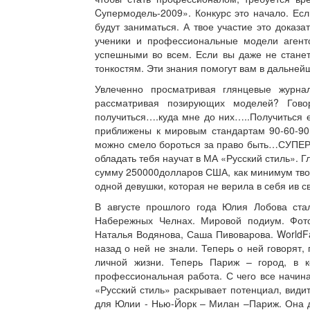
Cупермодель-2009». Конкурс это начало. Ес
будут заниматься. А твое участие это дока
ученики и профессиональные модели агентс
успешными во всем. Если вы даже не станет
тонкостям. Эти знания помогут вам в дальней
Увлеченно просматривая глянцевые журна
рассматривая позирующих моделей? Гов
получиться….куда мне до них…..Получиться ес
приближены к мировым стандартам 90-60-90,
можно смело бороться за право быть…СУПЕРМ
обладать тебя научат в МА «Русский стиль». 
сумму 250000долларов США, как минимум твой 
одной девушки, которая не верила в себя ив с
В августе прошлого года Юлия Лобова стал
Набережных Челнах. Мировой подиум. Фото
Наталья Водянова, Саша Пивоварова. WorldFas
назад о ней не знали. Теперь о ней говорят
личной жизни. Теперь Париж – город, в к
профессиональная работа. С чего все начин
«Русский стиль» раскрывает потенциал, вид
для Юлии - Нью-Йорк – Милан –Париж. Она 