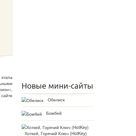
 этапа
льными
Новые мини-сайты
рион»,
 сайте
Обелиск
Бомбей
Хоткей, Горячий Ключ (HotKey)