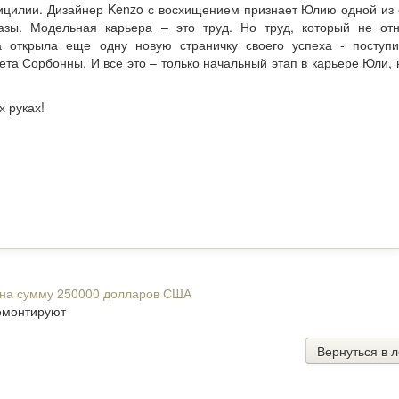
ицилии. Дизайнер Kenzo с восхищением признает Юлию одной из
азы. Модельная карьера – это труд. Но труд, который не от
 открыла еще одну новую страничку своего успеха - поступ
та Сорбонны. И все это – только начальный этап в карьере Юли, 
х руках!
кт на сумму 250000 долларов США
ремонтируют
Вернуться в л