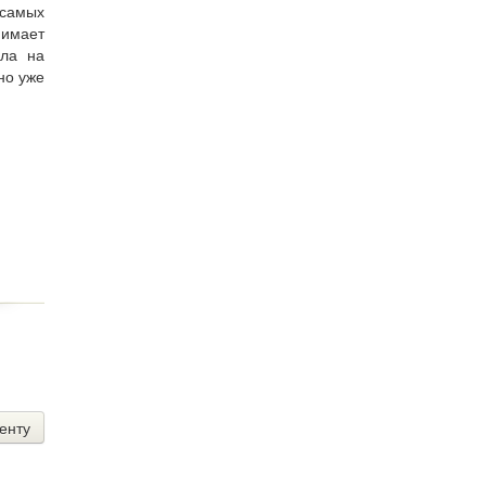
 самых
нимает
ила на
но уже
енту