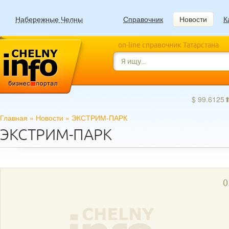
Набережные Челны
Справочник
Новости
К
on-line справочник Татарстана
$ 99.6125
Главная
»
Новости
»
ЭКСТРИМ-ПАРК
ЭКСТРИМ-ПАРК
0