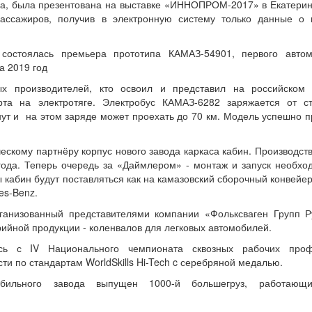
на, была презентована на выставке «ИННОПРОМ-2017» в Екатерин
ассажиров, получив в электронную систему только данные о 
 состоялась премьера прототипа КАМАЗ-54901, первого авто
а 2019 год
х производителей, кто освоил и представил на российском
рта на электротяге. Электробус КАМАЗ-6282 заряжается от с
нут и на этом заряде может проехать до 70 км. Модель успешно 
ескому партнёру корпус нового завода каркаса кабин. Производст
года. Теперь очередь за «Даймлером» - монтаж и запуск необхо
кабин будут поставляться как на камазовский сборочный конвейер,
es-Benz.
ганизованный представителями компании «Фольксваген Групп Р
ийной продукции - коленвалов для легковых автомобилей.
сь с IV Национального чемпионата сквозных рабочих проф
и по стандартам WorldSkills Hi-Tech c серебряной медалью.
обильного завода выпущен 1000-й большегруз, работающ