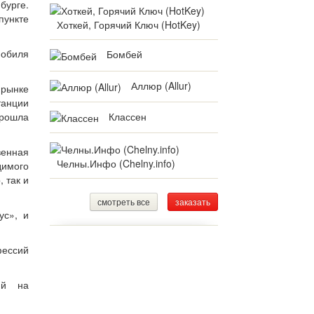
бурге.
пункте
Хоткей, Горячий Ключ (HotKey)
мобиля
Бомбей
Аллюр (Allur)
 рынке
танции
Классен
прошла
венная
Челны.Инфо (Chelny.info)
димого
 так и
смотреть все
заказать
ус», и
ессий
ий на