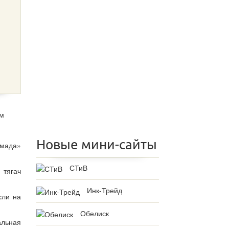
ем
Новые мини-сайты
рмада»
СТиВ
 тягач
Инк-Трейд
сли на
Обелиск
альная