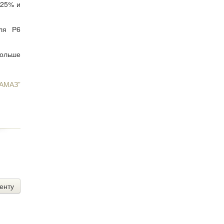
 25% и
еля Р6
больше
КАМАЗ”
енту