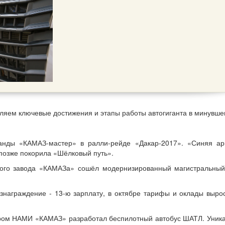
ляем ключевые достижения и этапы работы автогиганта в минувш
анды «КАМАЗ-мастер» в ралли-рейде «Дакар-2017». «Синяя а
 позже покорила «Шёлковый путь».
ного завода «КАМАЗа» сошёл модернизированный магистральный
знаграждение - 13-ю зарплату, в октябре тарифы и оклады выро
тром НАМИ «КАМАЗ» разработал беспилотный автобус ШАТЛ. Уник