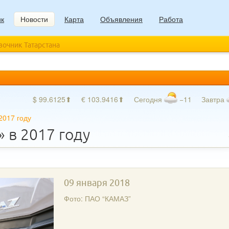
ик
Новости
Карта
Объявления
Работа
авочник Татарстана
$ 99.6125⬆
€ 103.9416⬆
Сегодня
−11
Завтра
2017 году
 в 2017 году
09 января 2018
Фото:
ПАО “КАМАЗ”