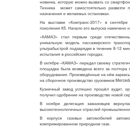
новинка, которую можно вызвать со смартфо
Техника может самостоятельно развезти п
назначения и желаемых остановках.
На выставке «Комтранс-2017» в сентябре
поколения К5. Начало его выпуска намечено н
«КАМАЗ» стал первым среди отечественны
уникальную модель пассажирского транспо
ультрабыстрой подзарядки в течение 8-12 ми
испытания в российских городах.
В октябре «КАМАЗ» передал своему стратегич
площадка была возведена всего за полтора 
оборудования. Произведённые на нём каркасы 
на сборочное производство грузовиков Merced
Кузнечный завод успешно прошёл аудит, ор
получил одобрение на производство новой сер
В ноябре делегация камазовцев вернула
высокотехнологичных отраслей промышленност
В корпусе газовых автомобилей автом
компримированном природном газе.