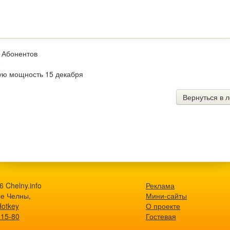
в Абонентов
е
ную мощность 15 декабря
Вернуться в л
 Chelny.info
Реклама
е Челны,
Мини-сайты
Hotkey
О проекте
-15-80
Гостевая