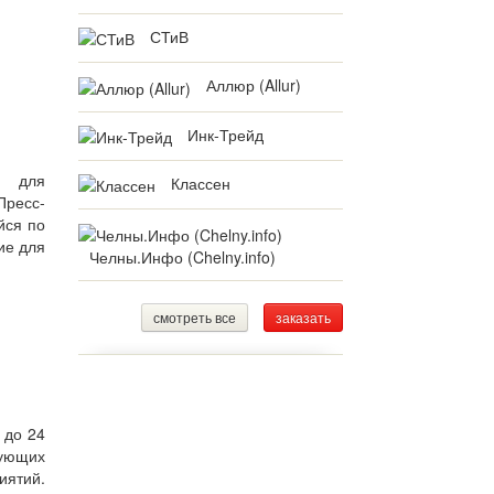
СТиВ
Аллюр (Allur)
Инк-Трейд
о для
Классен
Пресс-
йся по
ие для
Челны.Инфо (Chelny.info)
смотреть все
заказать
 до 24
вующих
иятий.