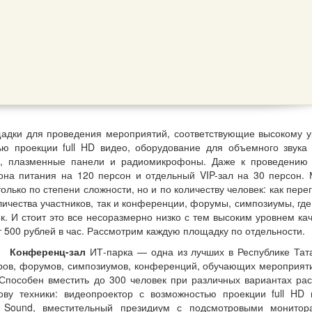
щадки для проведения мероприятий, соответствующие высокому 
ью проекции full HD видео, оборудование для объемного звука
а, плазменные панели и радиомикрофоны. Даже к проведению
зона питания на 120 персон и отдельный VIP-зал на 30 персон.
олько по степени сложности, но и по количеству человек: как пере
ичества участников, так и конференции, форумы, симпозиумы, где
к. И стоит это все несоразмерно низко с тем высоким уровнем кач
 500 рублей в час. Рассмотрим каждую площадку по отдельности.
К
онференц-зал
ИТ-парка — одна из лучших в Республике Тат
ров, форумов, симпозиумов, конференций, обучающих мероприят
Способен вместить до 300 человек при различных вариантах рас
у техники: видеопроектор с возможностью проекции full HD 
 Sound, вместительный президиум с подсмотровыми монито