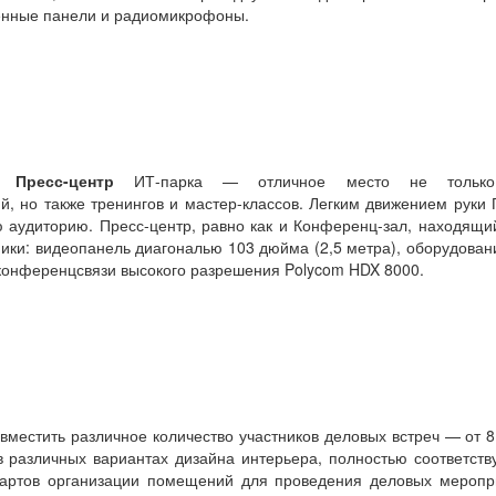
енные панели и радиомикрофоны.
Пресс-центр
ИТ-парка — отличное место не тольк
, но также тренингов и мастер-классов. Легким движением руки 
 аудиторию. Пресс-центр, равно как и Конференц-зал, находящи
ники: видеопанель диагональю 103 дюйма (2,5 метра), оборудован
конференцсвязи высокого разрешения Polycom HDX 8000.
вместить различное количество участников деловых встреч — от 8
 различных вариантах дизайна интерьера, полностью соответст
артов организации помещений для проведения деловых меропр