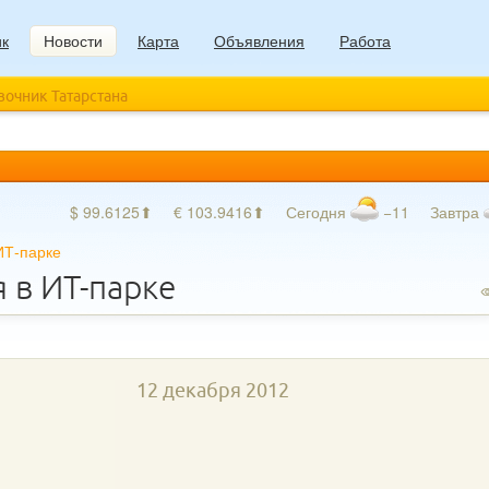
ик
Новости
Карта
Объявления
Работа
авочник Татарстана
$ 99.6125⬆
€ 103.9416⬆
Сегодня
−11
Завтра
ИТ-парке
 в ИТ-парке
12 декабря 2012