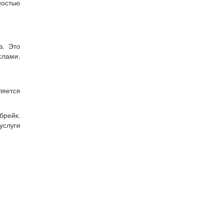
ностью
з. Это
слами.
яется
брейк.
услуги