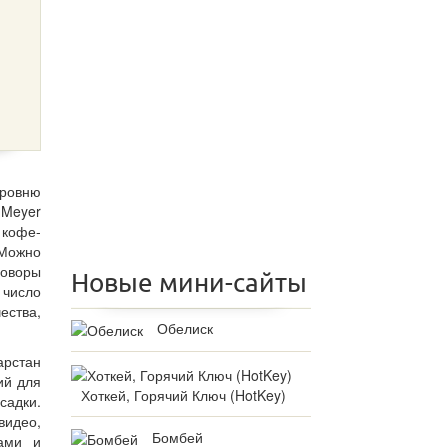
уровню
 Meyer
 кофе-
 Можно
говоры
Новые мини-сайты
 число
ества,
Обелиск
арстан
ий для
Хоткей, Горячий Ключ (HotKey)
садки.
видео,
Бомбей
рами и