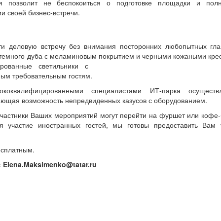
я позволит не беспокоиться о подготовке площадки и пол
и своей бизнес-встречи.
и деловую встречу без внимания посторонних любопытных гла
а темного дуба с меламиновым покрытием и черными кожаными кре
рованные светильники с
мым требовательным гостям.
коквалифицированными специалистами ИТ-парка осуществл
ающая возможность непредвиденных казусов с оборудованием.
 участники Ваших мероприятий могут перейти на фуршет или кофе-
 участие иностранных гостей, мы готовы предоставить Вам 
есплатным.
l: Elena.Maksimenko@tatar.ru