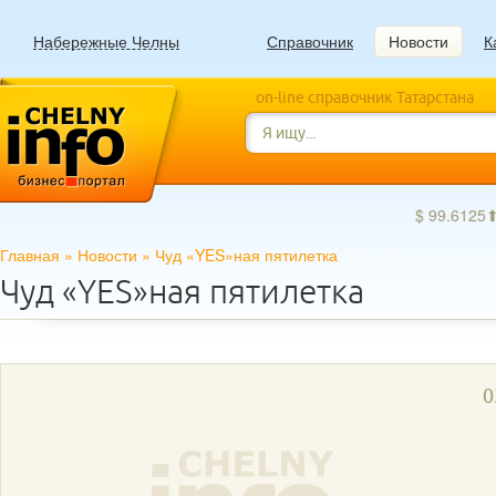
Набережные Челны
Справочник
Новости
К
on-line справочник Татарстана
$ 99.6125
Главная
»
Новости
»
Чуд «YES»ная пятилетка
Чуд «YES»ная пятилетка
0