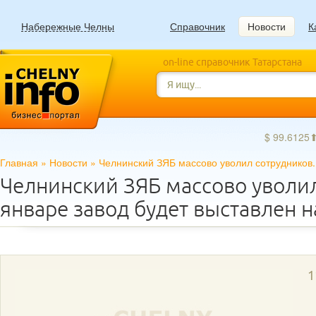
Набережные Челны
Справочник
Новости
К
on-line справочник Татарстана
$ 99.6125
Главная
»
Новости
»
Челнинский ЗЯБ массово уволил сотрудников. 
Челнинский ЗЯБ массово уволил
январе завод будет выставлен н
1