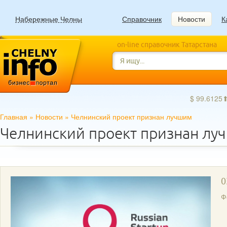
Набережные Челны
Справочник
Новости
К
on-line справочник Татарстана
$ 99.6125
Главная
»
Новости
»
Челнинский проект признан лучшим
Челнинский проект признан лу
0
Ф