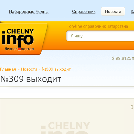
Набережные Челны
Справочник
Новости
К
on-line справочник Татарстана
$ 99.6125
Главная
»
Новости
»
№309 выходит
№309 выходит
0