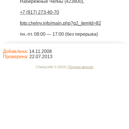
Набережные Челны
(
423800
),
+7 (917) 273-40-70
foto.chelny.info/main.php?g2_itemId=82
пн.-пт. 08:00 — 17:00 (без перерыва)
Добавлена:
14.11.2008
Проверена:
22.07.2013
Chelny.info © 2026 |
Полная версия