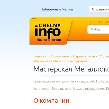
Набережные Челны
Справочн
on-line спр
Главная
»
Справочник
»
Строительство
/
Услуг
Мастерская Металлоконструкций
Мастерская Металлок
производство металлических изделий, Набер
Категории:
Ворота, шлагбаумы, ограждение
,
К
О компании