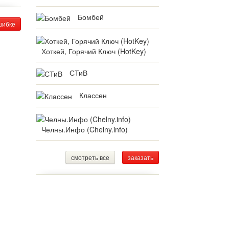
Бомбей
шибке
Хоткей, Горячий Ключ (HotKey)
СТиВ
Классен
Челны.Инфо (Chelny.info)
смотреть все
заказать