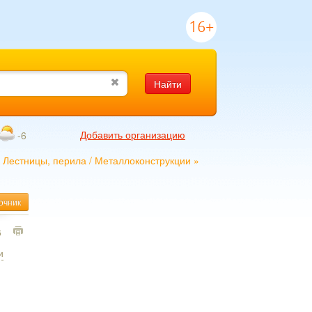
16+
Найти
Добавить организацию
-6
/
Лестницы, перила
/
Металлоконструкции
»
очник
6
и