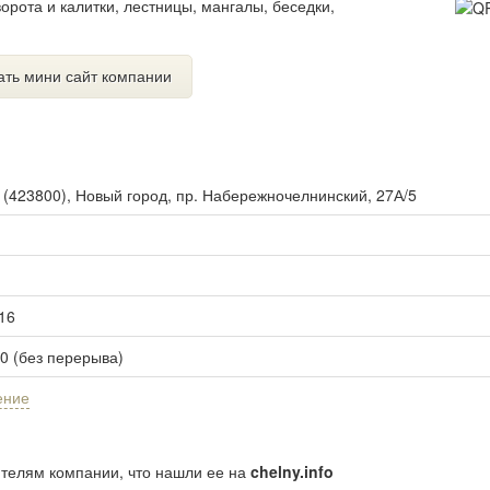
орота и калитки, лестницы, мангалы, беседки,
ать мини сайт компании
ы
(
423800
),
Новый город, пр. Набережночелнинский, 27А/5
16
00 (без перерыва)
ение
ителям компании, что нашли ее на
chelny.info