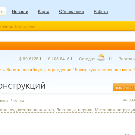
ик
Новости
Карта
Объявления
Работа
авочник Татарстана
$ 99.6125⬆
€ 103.9416⬆
Сегодня
−11
Завтра
и
»
Ворота, шлагбаумы, ограждение
/
Ковка, художественная ковка
онструкций
весь справ
ежные Челны
26
овка, художественная ковка
,
Лестницы, перила
,
Металлоконструкци