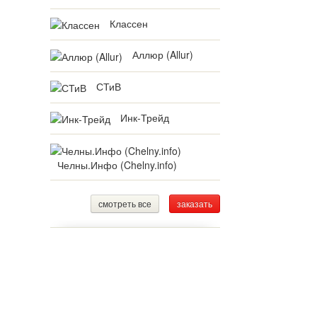
Классен
Аллюр (Allur)
СТиВ
Инк-Трейд
Челны.Инфо (Chelny.info)
смотреть все
заказать