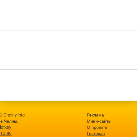
 Chelny.info
Реклама
е Челны,
Мини-сайты
Hotkey
О проекте
-15-80
Гостевая