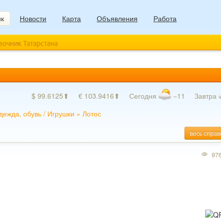
ик
Новости
Карта
Объявления
Работа
авочник Татарстана
$ 99.6125⬆
€ 103.9416⬆
Сегодня
−11
Завтра
дежда, обувь
/
Игрушки
»
Лотос
весь справ
97