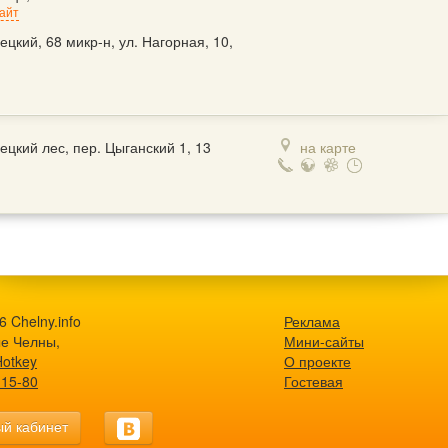
айт
ецкий, 68 микр-н, ул. Нагорная, 10,
1
ецкий лес, пер. Цыганский 1, 13
на карте
 Chelny.info
Реклама
е Челны,
Мини-сайты
Hotkey
О проекте
-15-80
Гостевая
й кабинет