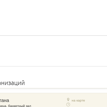
анизаций
тана
на карте
ница, банкетный зал