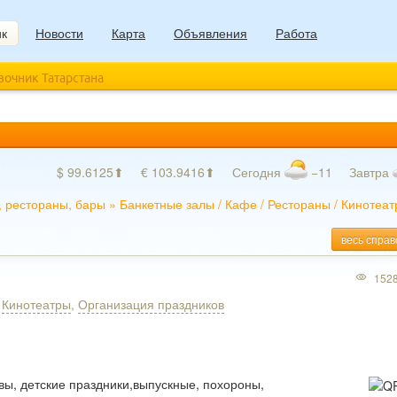
ик
Новости
Карта
Объявления
Работа
авочник Татарстана
$ 99.6125⬆
€ 103.9416⬆
Сегодня
−11
Завтра
 рестораны, бары
»
Банкетные залы
/
Кафе
/
Рестораны
/
Кинотеат
весь справ
152
,
Кинотеатры
,
Организация праздников
вы, детские праздники,выпускные, похороны,