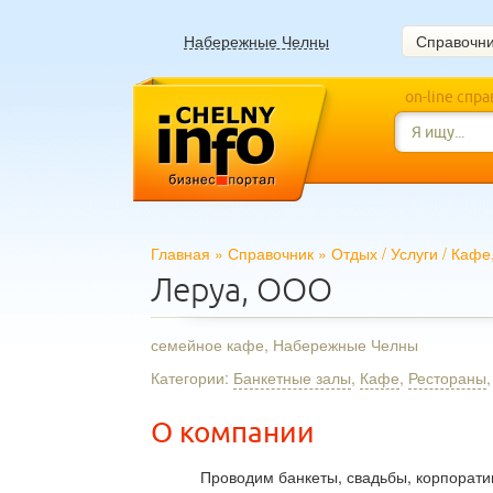
Набережные Челны
Справочн
on-line спр
Главная
»
Справочник
»
Отдых
/
Услуги
/
Кафе,
Леруа, ООО
семейное кафе, Набережные Челны
Категории:
Банкетные залы
,
Кафе
,
Рестораны
О компании
Проводим банкеты, свадьбы, корпорати