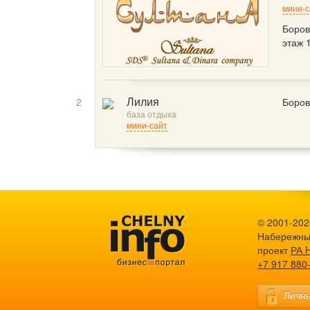
мини-с
Боров
этаж 
2
Боров
Лилия
база отдыха
мини-сайт
© 2001-2026
Набережны
проект
РА 
+7 917 880
Личны