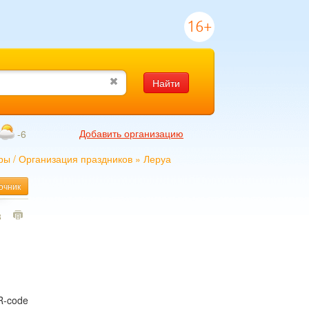
16+
Найти
Добавить организацию
-6
ры
/
Организация праздников
»
Леруа
очник
8