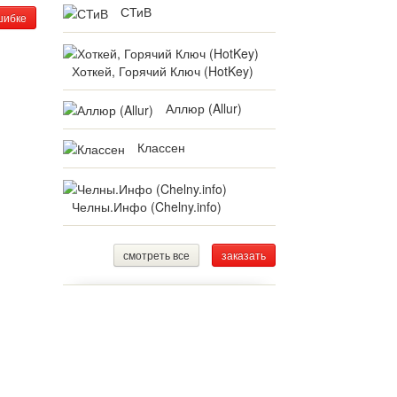
СТиВ
шибке
Хоткей, Горячий Ключ (HotKey)
Аллюр (Allur)
Классен
Челны.Инфо (Chelny.info)
смотреть все
заказать