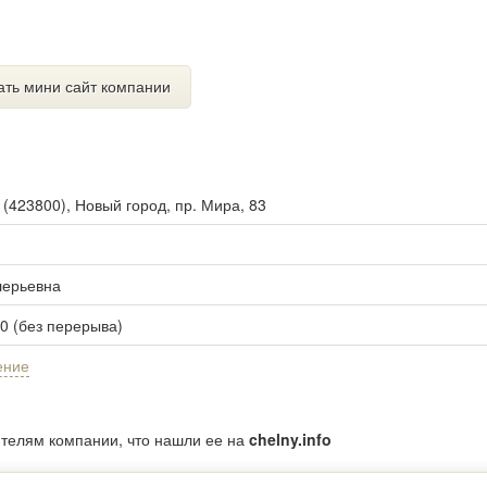
ать мини сайт компании
ы
(
423800
),
Новый город, пр. Мира, 83
лерьевна
00 (без перерыва)
ение
ителям компании, что нашли ее на
chelny.info