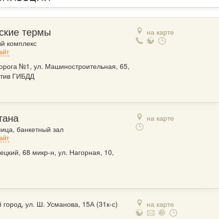
ские термы
на карте
й комплекс
айт
орога №1, ул. Машиностроительная, 65,
тив ГИБДД
тана
на карте
ница, банкетный зал
айт
ецкий, 68 микр-н, ул. Нагорная, 10,
1
 город, ул. Ш. Усманова, 15А (31к-с)
на карте