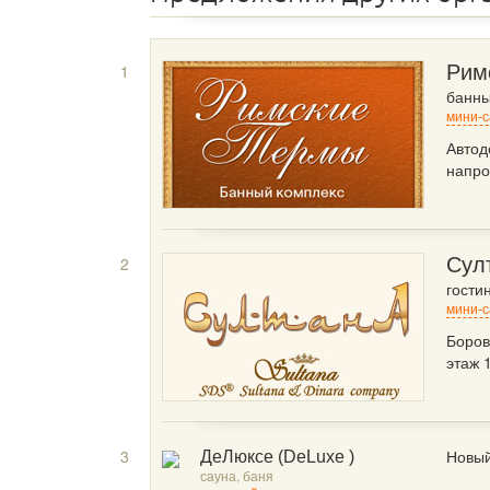
1
Рим
банны
мини-с
Автод
напро
2
Сул
гости
мини-с
Боров
этаж 
3
Новый
ДеЛюксе (DeLuxe )
сауна, баня