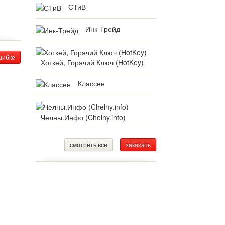
СТиВ
Инк-Трейд
шибке
Хоткей, Горячий Ключ (HotKey)
Классен
Челны.Инфо (Chelny.info)
смотреть все
заказать