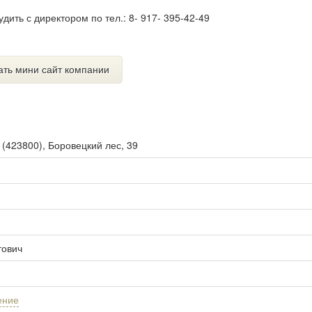
ить с директором по тел.: 8- 917- 395-42-49
ать мини сайт компании
ы
(
423800
),
Боровецкий лес, 39
тович
ение