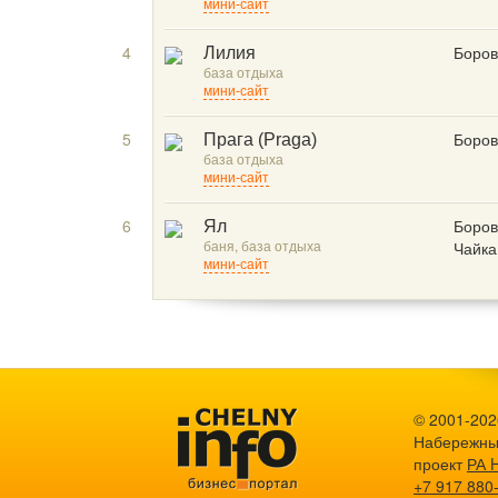
мини-сайт
4
Боров
Лилия
база отдыха
мини-сайт
5
Боров
Прага (Praga)
база отдыха
мини-сайт
6
Боров
Ял
баня, база отдыха
Чайка
мини-сайт
© 2001-2026
Набережны
проект
РА 
+7 917 880