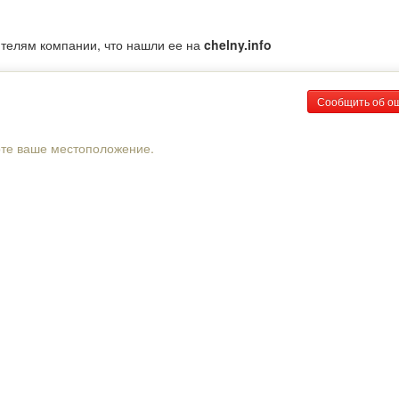
ителям компании, что нашли ее на
chelny.info
Сообщить об о
рте ваше местоположение.