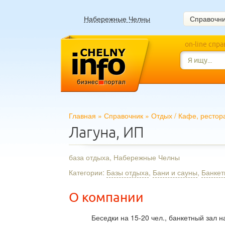
Набережные Челны
Справочн
on-line спр
Главная
»
Справочник
»
Отдых
/
Кафе, рестор
Лагуна, ИП
база отдыха, Набережные Челны
Категории:
Базы отдыха
,
Бани и сауны
,
Банкет
О компании
Беседки на 15-20 чел., банкетный зал н