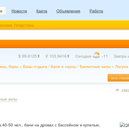
ик
Новости
Карта
Объявления
Работа
авочник Татарстана
$ 99.6125⬆
€ 103.9416⬆
Сегодня
−11
Завтра
аны, бары
»
Базы отдыха
/
Бани и сауны
/
Банкетные залы
»
Лагуна
весь справ
298
ные залы
а 40-50 чел., бани на дровах с бассейном и купелью,