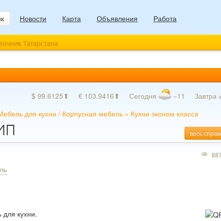
ик
Новости
Карта
Объявления
Работа
авочник Татарстана
$ 99.6125⬆
€ 103.9416⬆
Сегодня
−11
Завтра
Мебель для кухни
/
Корпусная мебель
»
Кухни эконом класса
 ИП
весь справ
88
ль
 для кухни.