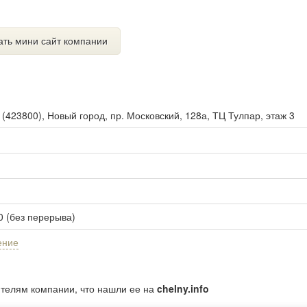
ать мини сайт компании
ы
(
423800
),
Новый город, пр. Московский, 128а, ТЦ Тулпар, этаж 3
00 (без перерыва)
ение
ителям компании, что нашли ее на
chelny.info