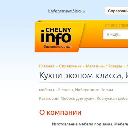
Набережные Челны
Справочн
on-line спр
Главная
»
Справочник
»
Магазины
/
Товары
»
Кухни эконом класса,
мебельный салон, Набережные Челны
Категории:
Мебель для кухни
,
Корпусная мебе
О компании
Изготовление мебели под заказ. Мебель