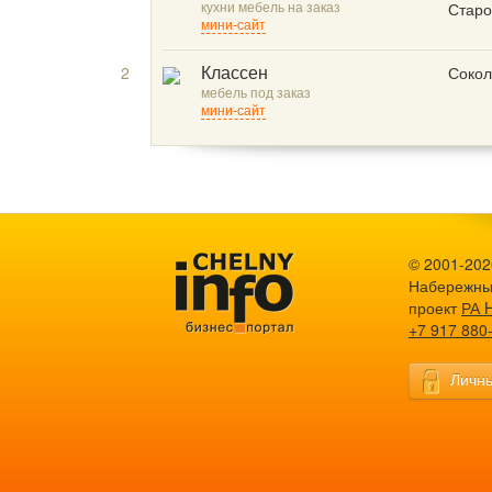
кухни мебель на заказ
Старо
мини-сайт
2
Сокол
Классен
мебель под заказ
мини-сайт
© 2001-2026
Набережны
проект
РА 
+7 917 880
Личны