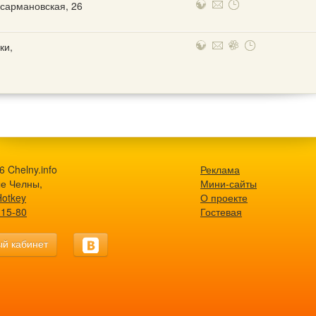
сармановская, 26
ки,
 Chelny.info
Реклама
е Челны,
Мини-сайты
Hotkey
О проекте
-15-80
Гостевая
й кабинет