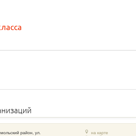
класса
анизаций
мольский район, ул.
на карте