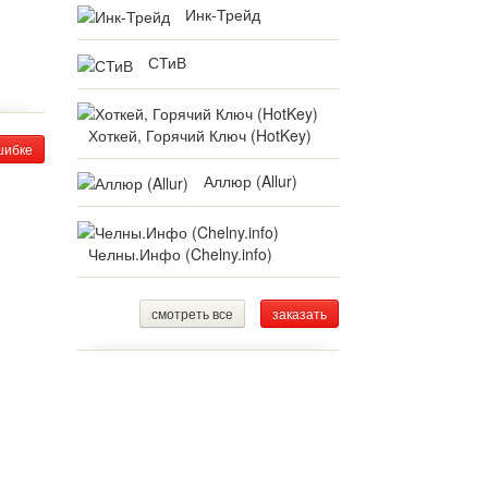
Инк-Трейд
СТиВ
Хоткей, Горячий Ключ (HotKey)
шибке
Аллюр (Allur)
Челны.Инфо (Chelny.info)
смотреть все
заказать