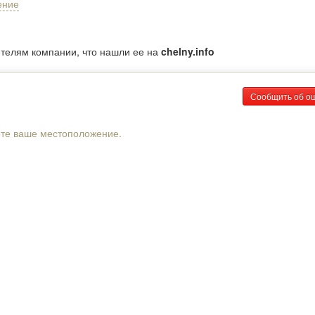
ение
ителям компании, что нашли ее на
chelny.info
Сообщить об о
рте ваше местоположение.