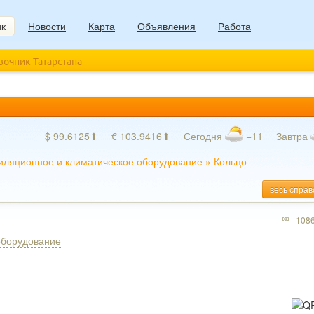
ик
Новости
Карта
Объявления
Работа
авочник Татарстана
$ 99.6125⬆
€ 103.9416⬆
Сегодня
−11
Завтра
иляционное и климатическое оборудование
»
Кольцо
весь справ
108
оборудование