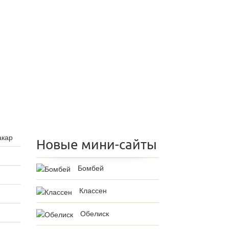
акар
Новые мини-сайты
Бомбей
Классен
Обелиск