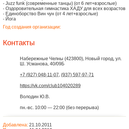
- Juzz funk (современные танцы) (от 6 лет+взрослые)
- Оздоровительная гимнастика ХАДУ для всех возрастов
- Единоборство Вин чун (от 4 лет+взрослые)
- Йога
Год создания организации:
Контакты
Набережные Челны
(
423800
),
Новый город, ул.
Ш. Усманова, 40/09Б
+7 (927) 048-11-07
,
(937) 597-97-71
https://vk.com/club104020289
Володин Ю.В.
пн.-вс. 10:00 — 22:00 (без перерыва)
Добавлена:
21.10.2011