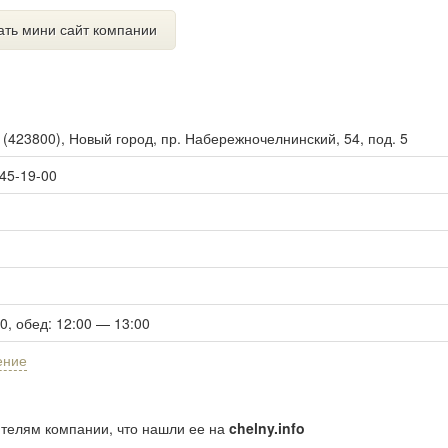
ать мини сайт компании
ы
(
423800
),
Новый город, пр. Набережночелнинский, 54, под. 5
 45-19-00
30, обед: 12:00 — 13:00
ение
ителям компании, что нашли ее на
chelny.info