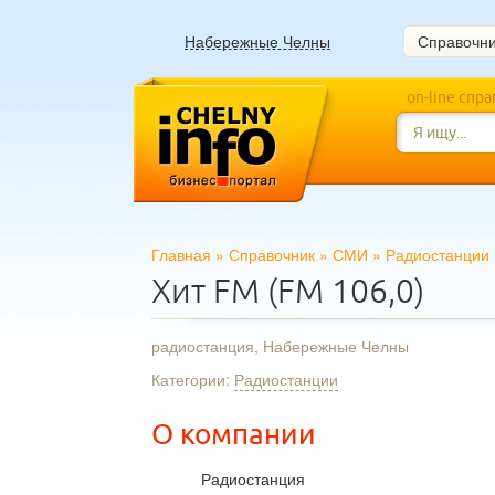
Набережные Челны
Справочн
on-line спр
Главная
»
Справочник
»
СМИ
»
Радиостанции
Хит FM (FM 106,0)
радиостанция, Набережные Челны
Категории:
Радиостанции
О компании
Радиостанция