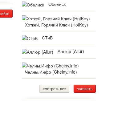
Обелиск
шибке
Хоткей, Горячий Ключ (HotKey)
СТиВ
Аллюр (Allur)
Челны.Инфо (Chelny.info)
смотреть все
заказать