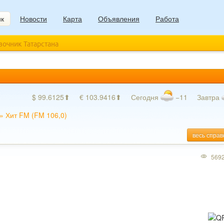
ик
Новости
Карта
Объявления
Работа
авочник Татарстана
$ 99.6125⬆
€ 103.9416⬆
Сегодня
−11
Завтра
»
Хит FM (FM 106,0)
весь справ
569