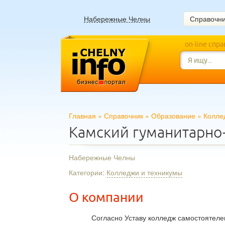
Набережные Челны
Справочн
on-line спр
Главная
»
Справочник
»
Образование
»
Колле
Камский гуманитарно
Набережные Челны
Категории:
Колледжи и техникумы
О компании
Согласно Уставу колледж самостоятеле