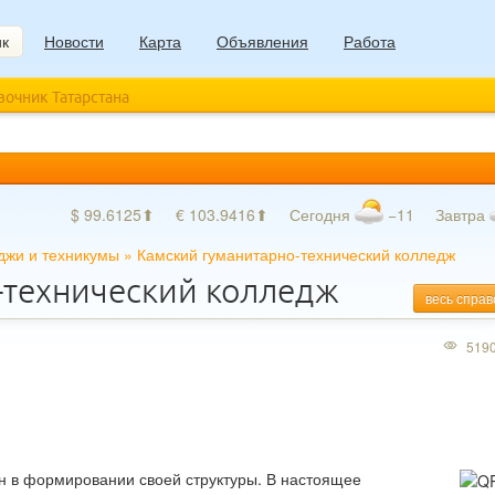
ик
Новости
Карта
Объявления
Работа
авочник Татарстана
$ 99.6125⬆
€ 103.9416⬆
Сегодня
−11
Завтра
джи и техникумы
»
Камский гуманитарно-технический колледж
-технический колледж
весь справ
519
н в формировании своей структуры. В настоящее