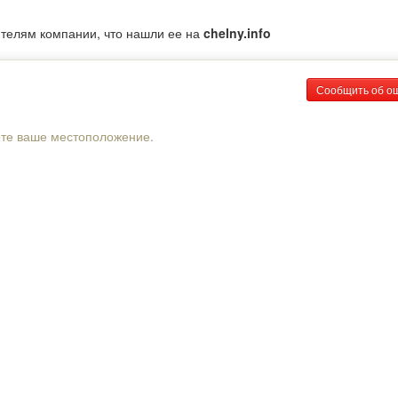
ителям компании, что нашли ее на
chelny.info
Сообщить об о
рте ваше местоположение.