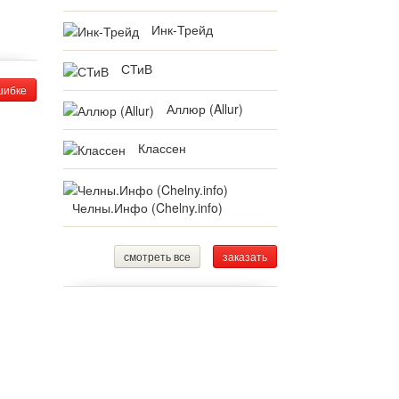
Инк-Трейд
СТиВ
шибке
Аллюр (Allur)
Классен
Челны.Инфо (Chelny.info)
смотреть все
заказать