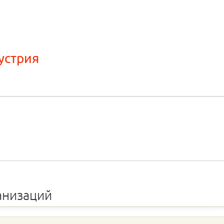
устрия
анизаций