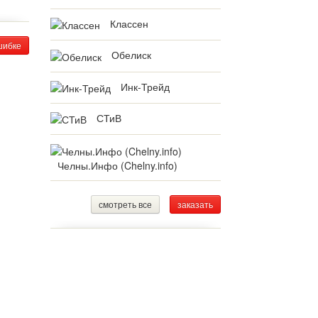
Классен
шибке
Обелиск
Инк-Трейд
СТиВ
Челны.Инфо (Chelny.info)
смотреть все
заказать