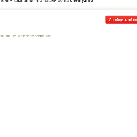
ителям компании, что нашли ее на
chelny.info
Сообщить об о
рте ваше местоположение.