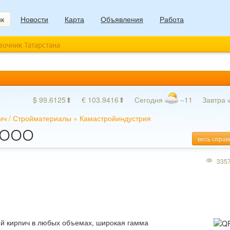
ик
Новости
Карта
Объявления
Работа
авочник Татарстана
$ 99.6125⬆
€ 103.9416⬆
Сегодня
−11
Завтра
ич
/
Стройматериалы
»
Камастройиндустрия
, ООО
весь справ
335
й кирпич в любых объемах, широкая гамма