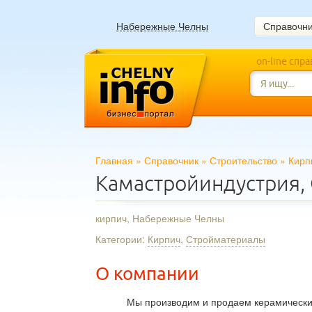
Набережные Челны
Справочн
on-line спр
Главная
»
Справочник
»
Строительство
»
Кирп
Камастройиндустрия
кирпич, Набережные Челны
Категории:
Кирпич
,
Стройматериалы
О компании
Мы производим и продаем керамически