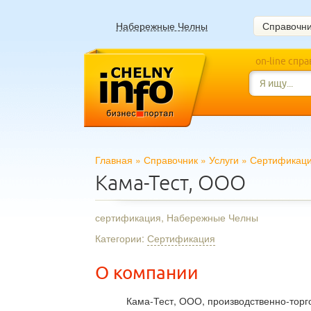
Набережные Челны
Справочн
on-line спр
Главная
»
Справочник
»
Услуги
»
Сертификац
Кама-Тест, ООО
сертификация, Набережные Челны
Категории:
Сертификация
О компании
Кама-Тест, ООО, производственно-тор