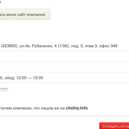
е
ать мини сайт компании
ы
(
423800
),
ул.Ак. Рубаненко, 4 (1/06), под. 3, этаж 3, офис 349
00, обед: 12:00 — 13:00
ение
ителям компании, что нашли ее на
chelny.info
Сообщить об о