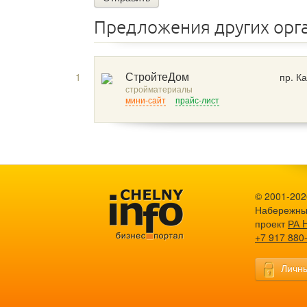
Предложения других орг
1
пр. К
СтройтеДом
стройматериалы
мини-сайт
прайс-лист
© 2001-2026
Набережны
проект
РА 
+7 917 880
Личны