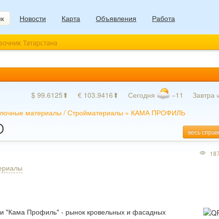
ик
Новости
Карта
Объявления
Работа
авочник Татарстана
$ 99.6125⬆
€ 103.9416⬆
Сегодня
−11
Завтра
лочные материалы
/
Стройматериалы
»
КАМА ПРОФИЛЬ
О
весь справ
18
ериалы
и "Кама Профиль" - рынок кровельных и фасадных