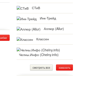
СТиВ
Инк-Трейд
Аллюр (Allur)
шибке
Классен
Челны.Инфо (Chelny.info)
смотреть все
заказать