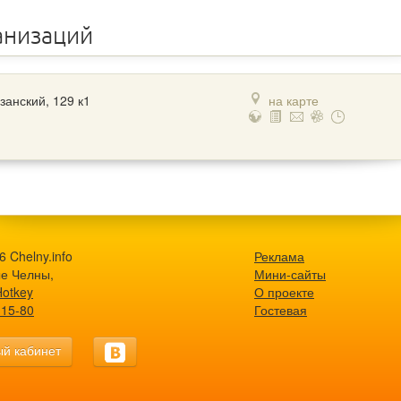
анизаций
азанский, 129 к1
на карте
 Chelny.info
Реклама
е Челны,
Мини-сайты
Hotkey
О проекте
-15-80
Гостевая
й кабинет