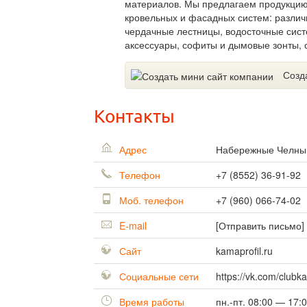
материалов. Мы предлагаем продукцию
кровельных и фасадных систем: разли
чердачные лестницы, водосточные сист
аксессуары, софиты и дымовые зонты, 
Созд
Контакты
Адрес
Набережные Челн
Телефон
+7 (8552) 36-91-92
Моб. телефон
+7 (960) 066-74-02
E-mail
[Отправить письмо]
Сайт
kamaprofil.ru
Социальные сети
https://vk.com/clubk
Время работы
пн.-пт. 08:00 — 17: