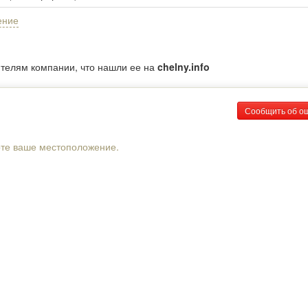
ение
ителям компании, что нашли ее на
chelny.info
Сообщить об о
рте ваше местоположение.