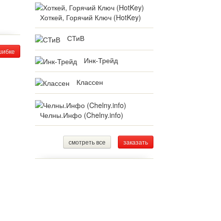
Хоткей, Горячий Ключ (HotKey)
СТиВ
шибке
Инк-Трейд
Классен
Челны.Инфо (Chelny.info)
смотреть все
заказать