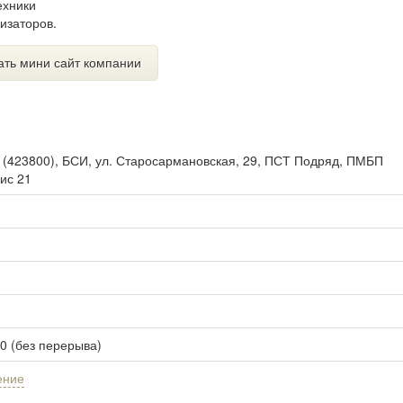
ехники
изаторов.
ать мини сайт компании
ы
(
423800
),
БСИ, ул. Старосармановская, 29, ПСТ Подряд, ПМБП
ис 21
00 (без перерыва)
ение