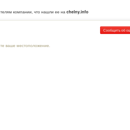
ителям компании, что нашли ее на
chelny.info
Сообщить об о
рте ваше местоположение.