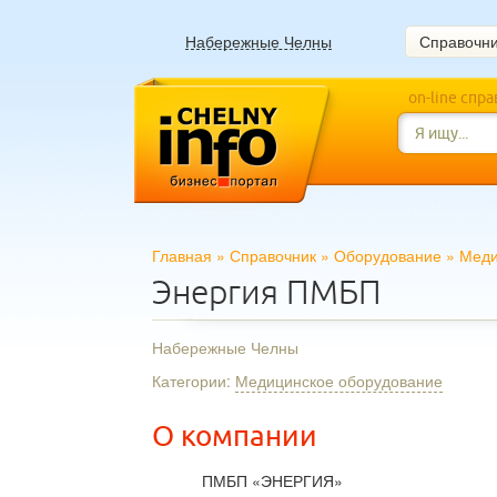
Набережные Челны
Справочн
on-line спр
Главная
»
Справочник
»
Оборудование
»
Меди
Энергия ПМБП
Набережные Челны
Категории:
Медицинское оборудование
О компании
ПМБП «ЭНЕРГИЯ»