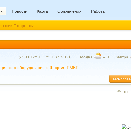
ик
Новости
Карта
Объявления
Работа
авочник Татарстана
$ 99.6125⬆
€ 103.9416⬆
Сегодня
−11
Завтра
цинское оборудование
»
Энергия ПМБП
весь справ
100