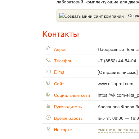
лабораторий, комплектующие для двер
Созд
Контакты
Адрес
Набережные Челн
Телефон
+7 (8552) 44-54-04
E-mail
[Отправить письмо]
Сайт
www.elitaprof.com
Социальные сети
https://vk.com/elita_p
Руководитель
Арсланова Флера З
Время работы
пн.-пт. 08:00 — 16:
На карте
смотреть располож