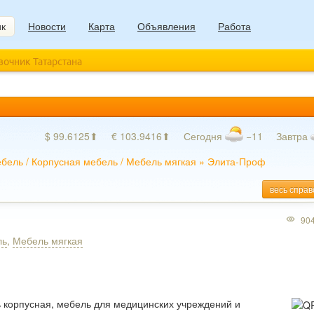
ик
Новости
Карта
Объявления
Работа
авочник Татарстана
$ 99.6125⬆
€ 103.9416⬆
Сегодня
−11
Завтра
ебель
/
Корпусная мебель
/
Мебель мягкая
»
Элита-Проф
весь справ
90
ль
,
Мебель мягкая
ь корпусная, мебель для медицинских учреждений и