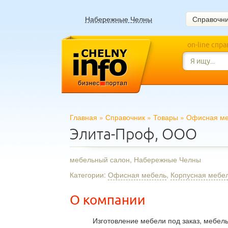
Набережные Челны
Справочн
on-line спр
Главная
»
Справочник
»
Товары
»
Офисная м
Элита-Проф, ООО
мебельный салон, Набережные Челны
Категории:
Офисная мебель
,
Корпусная мебе
О компании
Изготовление мебели под заказ, мебел