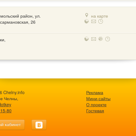
мольский район, ул.
на карте
сармановская, 26
ки,
 Chelny.info
Реклама
е Челны,
Мини-сайты
Hotkey
О проекте
-15-80
Гостевая
й кабинет