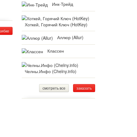
Инк-Трейд
Хоткей, Горячий Ключ (HotKey)
шибке
Аллюр (Allur)
Классен
Челны.Инфо (Chelny.info)
смотреть все
заказать