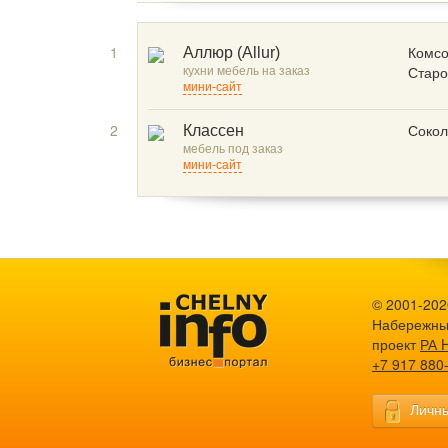
1
Комсо
Аллюр (Allur)
кухни мебель на заказ
Старо
мини-сайт
2
Сокол
Классен
мебель под заказ
мини-сайт
© 2001-2026
Набережны
проект
РА 
+7 917 880
Личны