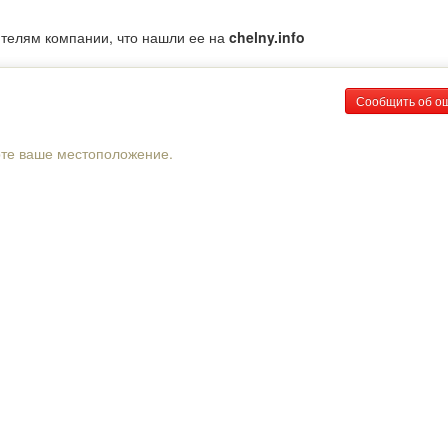
ителям компании, что нашли ее на
chelny.info
Сообщить об о
рте ваше местоположение.