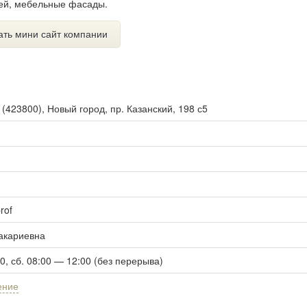
ей, мебельные фасады.
ать мини сайт компании
ы
(
423800
),
Новый город, пр. Казанский, 198 с5
rof
акариевна
00, сб. 08:00 — 12:00 (без перерыва)
ение