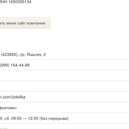
 ИНН 1650390134
ать мини сайт компании
ы
(
423826
),
пр. Яшьлек, 2
 (999) 164-44-88
m.com/izdelika
фкатович
00, сб. 09:00 — 12:00 (без перерыва)
ение