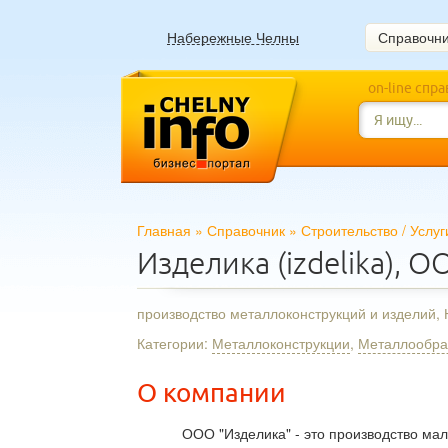
Набережные Челны
Справочн
on-line спр
Главная
»
Справочник
»
Строительство
/
Услуг
Изделика (izdelika), 
производство металлоконструкций и изделий
Категории:
Металлоконструкции
,
Металлообра
О компании
ООО "Изделика" - это производство мал