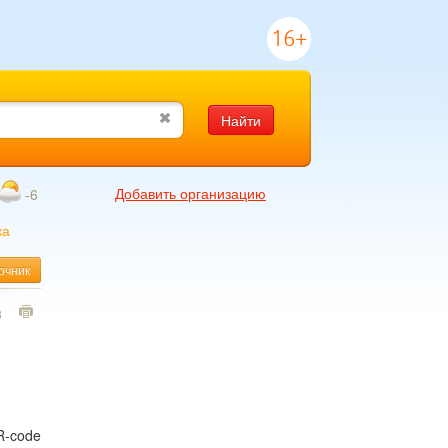
16+
Найти
Добавить организацию
-6
ка
очник
3