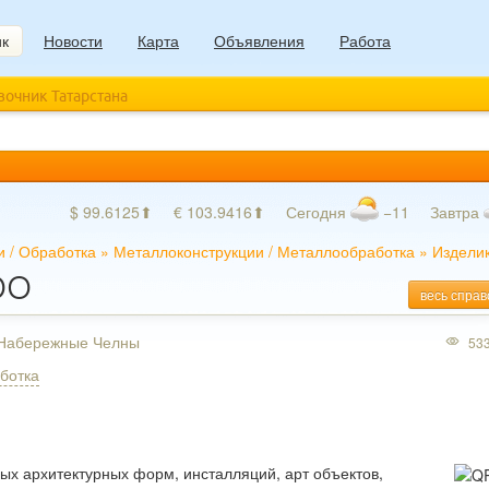
ик
Новости
Карта
Объявления
Работа
авочник Татарстана
$ 99.6125⬆
€ 103.9416⬆
Сегодня
−11
Завтра
и
/
Обработка
»
Металлоконструкции
/
Металлообработка
»
Издели
ООО
весь справ
, Набережные Челны
53
ботка
ых архитектурных форм, инсталляций, арт объектов,