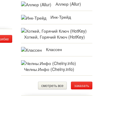
Аллюр (Allur)
Инк-Трейд
Хоткей, Горячий Ключ (HotKey)
шибке
Классен
Челны.Инфо (Chelny.info)
смотреть все
заказать