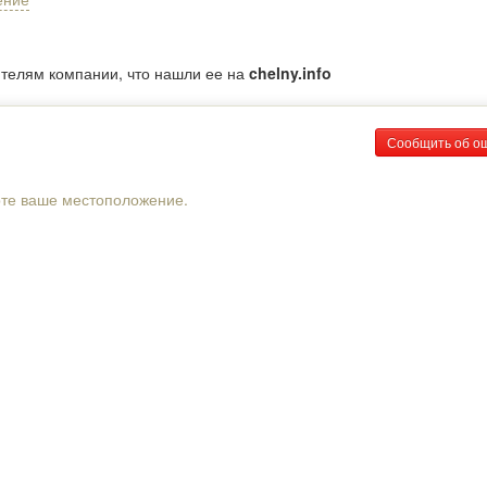
ителям компании, что нашли ее на
chelny.info
Сообщить об о
рте ваше местоположение.