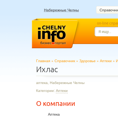
Набережные Челны
Справочн
on-line спр
Главная
»
Справочник
»
Здоровье
»
Аптеки
»
И
Ихлас
аптека, Набережные Челны
Категории:
Аптеки
О компании
Аптека