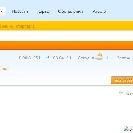
ик
Новости
Карта
Объявления
Работа
авочник Татарстана
$ 99.6125⬆
€ 103.9416⬆
Сегодня
−11
Завтра
хлас
весь справ
123