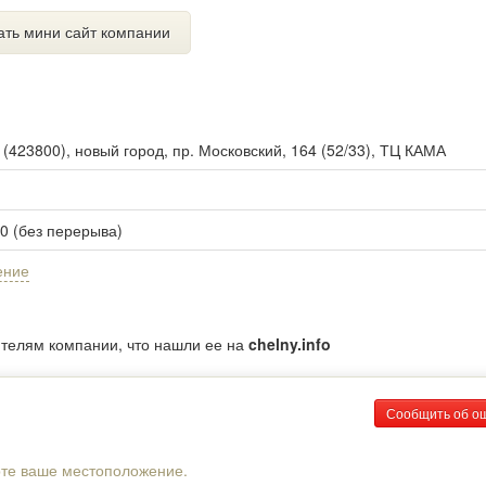
ать мини сайт компании
ы
(
423800
),
новый город, пр. Московский, 164 (52/33), ТЦ КАМА
00 (без перерыва)
ение
ителям компании, что нашли ее на
chelny.info
Сообщить об о
рте ваше местоположение.