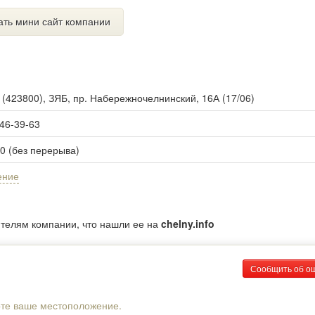
ать мини сайт компании
ы
(
423800
),
ЗЯБ, пр. Набережночелнинский, 16А (17/06)
 46-39-63
00 (без перерыва)
ение
ителям компании, что нашли ее на
chelny.info
Сообщить об о
рте ваше местоположение.