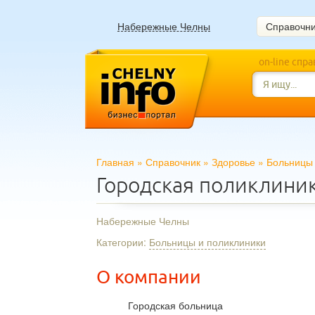
Набережные Челны
Справочн
on-line спр
Главная
»
Справочник
»
Здоровье
»
Больницы 
Городская поликлини
Набережные Челны
Категории:
Больницы и поликлиники
О компании
Городская больница