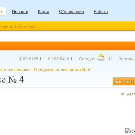
ик
Новости
Карта
Объявления
Работа
авочник Татарстана
$ 99.6125⬆
€ 103.9416⬆
Сегодня
−11
Завтра
и поликлиники
»
Городская поликлиника № 4
ка № 4
весь справ
856