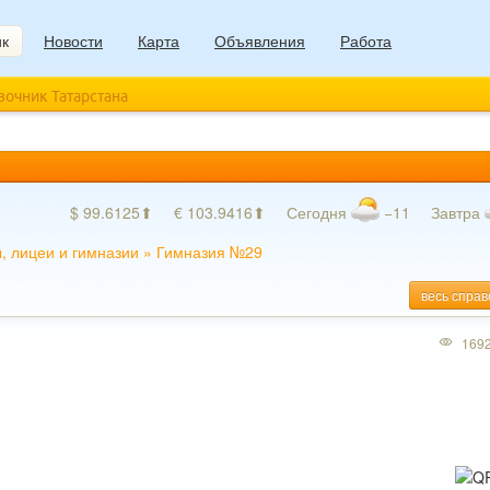
ик
Новости
Карта
Объявления
Работа
авочник Татарстана
$ 99.6125⬆
€ 103.9416⬆
Сегодня
−11
Завтра
, лицеи и гимназии
»
Гимназия №29
весь справ
169