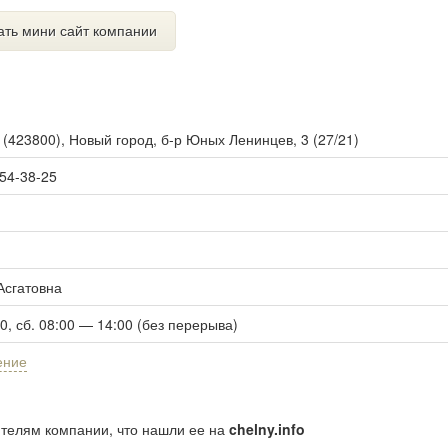
ать мини сайт компании
ы
(
423800
),
Новый город, б-р Юных Ленинцев, 3 (27/21)
 54-38-25
Асгатовна
00, сб. 08:00 — 14:00 (без перерыва)
ение
ителям компании, что нашли ее на
chelny.info