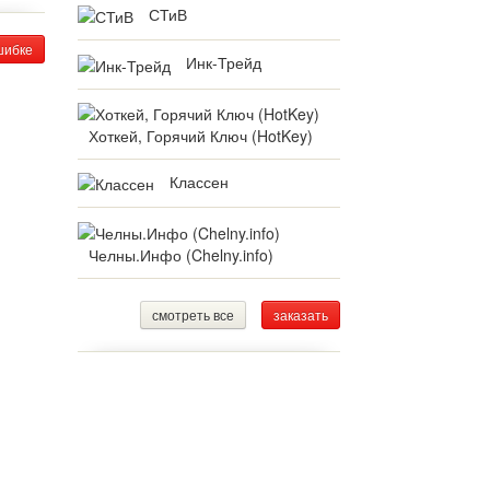
СТиВ
шибке
Инк-Трейд
Хоткей, Горячий Ключ (HotKey)
Классен
Челны.Инфо (Chelny.info)
смотреть все
заказать