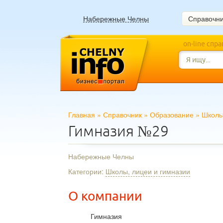
Набережные Челны
Справочн
on-line спр
Главная
»
Справочник
»
Образование
»
Школы
Гимназия №29
Набережные Челны
Категории:
Школы, лицеи и гимназии
О компании
Гимназия