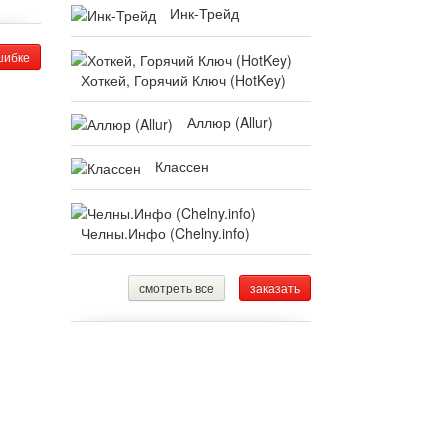
Инк-Трейд
шибке
Хоткей, Горячий Ключ (HotKey)
Аллюр (Allur)
Классен
Челны.Инфо (Chelny.info)
смотреть все
заказать