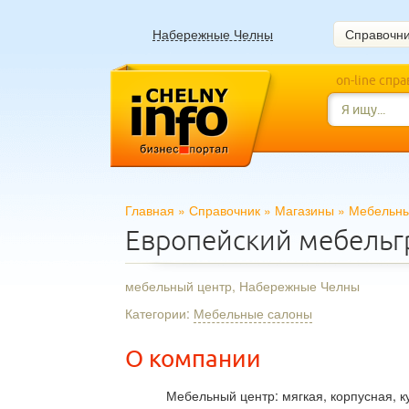
Набережные Челны
Справочн
on-line спр
Главная
»
Справочник
»
Магазины
»
Мебельны
Европейский мебельг
мебельный центр, Набережные Челны
Категории:
Мебельные салоны
О компании
Мебельный центр: мягкая, корпусная, к