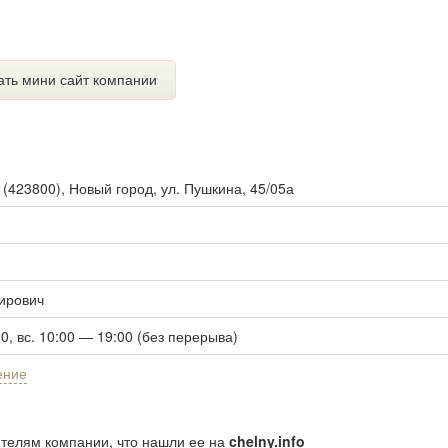
ать мини сайт компании
ы
(
423800
),
Новый город, ул. Пушкина, 45/05а
ирович
00, вс. 10:00 — 19:00 (без перерыва)
ение
ителям компании, что нашли ее на
chelny.info