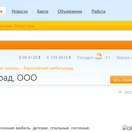
ик
Новости
Карта
Объявления
Работа
авочник Татарстана
$ 99.6125⬆
€ 103.9416⬆
Сегодня
−11
Завтра
е салоны
»
Европейский мебельград
рад, ООО
весь справ
335
ухонная мебель, детские, спальные, гостиные,