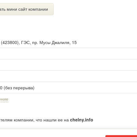
ать мини сайт компании
ы
(
423800
),
ГЭС, пр. Мусы Джалиля, 15
00 (без перерыва)
ение
ителям компании, что нашли ее на
chelny.info