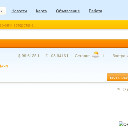
ик
Новости
Карта
Объявления
Работа
авочник Татарстана
$ 99.6125⬆
€ 103.9416⬆
Сегодня
−11
Завтра
Джип
весь справ
75