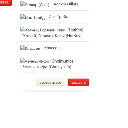
шибке
Аллюр (Allur)
Инк-Трейд
Хоткей, Горячий Ключ (HotKey)
Классен
Челны.Инфо (Chelny.info)
смотреть все
заказать