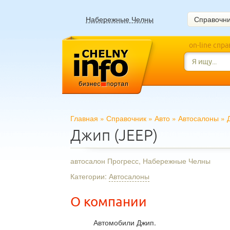
Набережные Челны
Справочн
on-line спр
Главная
»
Справочник
»
Авто
»
Автосалоны
»
Джип (JEEP)
автосалон Прогресс, Набережные Челны
Категории:
Автосалоны
О компании
Автомобили Джип.