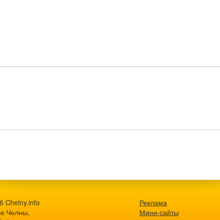
 Chelny.info
Реклама
е Челны,
Мини-сайты