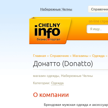
Набережные Челны
Справочн
on-line спр
Главная
»
Справочник
»
Магазины
»
Одежда
Донатто (Donatto)
магазин одежды, Набережные Челны
Категории:
Одежда
О компании
Брендовая мужская одежда и аксессуар