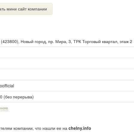
ать мини сайт компании
ы
(
423800
),
Новый город, пр. Мира, 3, ТРК Торговый квартал, этаж 2
official
00 (без перерыва)
ение
ителям компании, что нашли ее на
chelny.info