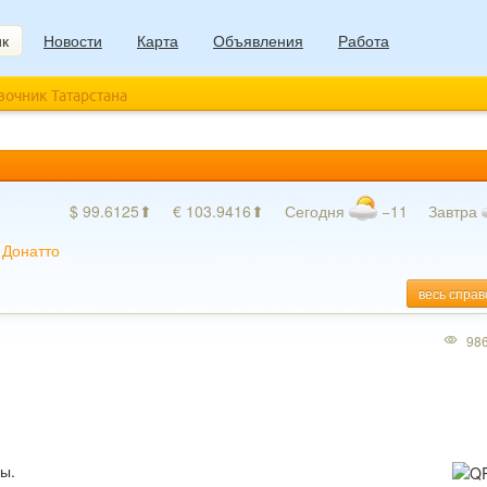
ик
Новости
Карта
Объявления
Работа
авочник Татарстана
$ 99.6125⬆
€ 103.9416⬆
Сегодня
−11
Завтра
»
Донатто
весь справ
98
ы.