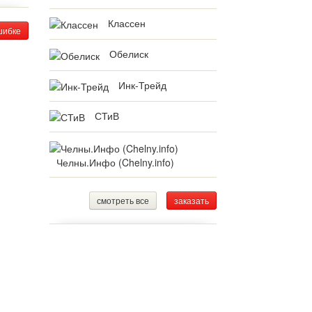
Классен
шибке
Обелиск
Инк-Трейд
СТиВ
Челны.Инфо (Chelny.info)
смотреть все
заказать