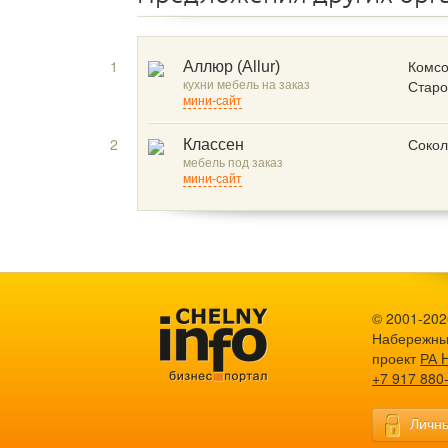
1
Комсо
Аллюр (Allur)
кухни мебель на заказ
Старо
мини-сайт
2
Сокол
Классен
мебель под заказ
мини-сайт
© 2001-2026
Набережны
проект
РА 
+7 917 880
Личны