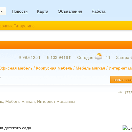
ик
Новости
Карта
Объявления
Работа
авочник Татарстана
$ 99.6125⬆
€ 103.9416⬆
Сегодня
−11
Завтра
Офисная мебель
/
Корпусная мебель
/
Мебель мягкая
/
Интернет м
О
весь справ
ы
177
ль
,
Мебель мягкая
,
Интернет магазины
я детского сада