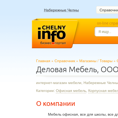
Набережные Челны
Справочн
on-line спр
Главная
»
Справочник
»
Магазины
/
Товары
»
Деловая Мебель, ОО
интернет-магазин мебели, Набережные Челн
Категории:
Офисная мебель
,
Корпусная мебе
О компании
Мебель офисная, все для школы, все дл