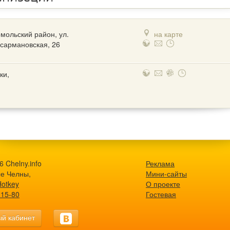
мольский район, ул.
на карте
сармановская, 26
ки,
 Chelny.info
Реклама
е Челны,
Мини-сайты
Hotkey
О проекте
-15-80
Гостевая
й кабинет