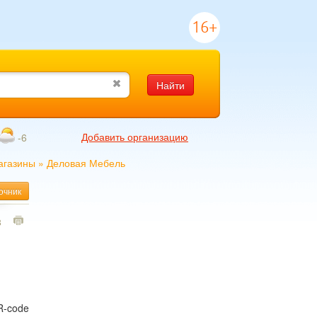
16+
Найти
Добавить организацию
-6
агазины
»
Деловая Мебель
очник
8