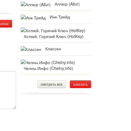
Аллюр (Allur)
Инк-Трейд
шибке
Хоткей, Горячий Ключ (HotKey)
Классен
Челны.Инфо (Chelny.info)
смотреть все
заказать