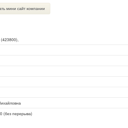
ать мини сайт компании
ы
(
423800
),
Михайловна
00 (без перерыва)