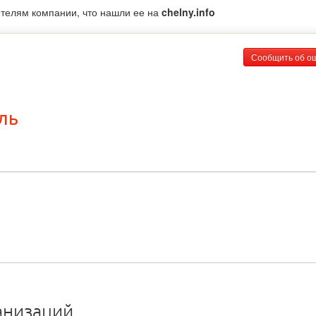
ителям компании, что нашли ее на
chelny.info
Сообщить об о
ль
анизаций