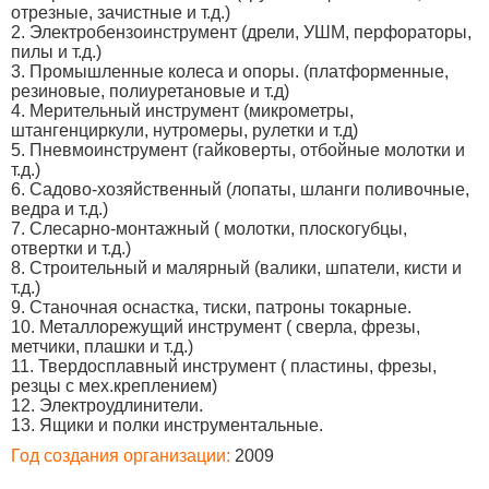
отрезные, зачистные и т.д.)
2. Электробензоинструмент (дрели, УШМ, перфораторы,
пилы и т.д.)
3. Промышленные колеса и опоры. (платформенные,
резиновые, полиуретановые и т.д)
4. Мерительный инструмент (микрометры,
штангенциркули, нутромеры, рулетки и т.д)
5. Пневмоинструмент (гайковерты, отбойные молотки и
т.д.)
6. Садово-хозяйственный (лопаты, шланги поливочные,
ведра и т.д.)
7. Слесарно-монтажный ( молотки, плоскогубцы,
отвертки и т.д.)
8. Строительный и малярный (валики, шпатели, кисти и
т.д.)
9. Станочная оснастка, тиски, патроны токарные.
10. Металлорежущий инструмент ( сверла, фрезы,
метчики, плашки и т.д.)
11. Твердосплавный инструмент ( пластины, фрезы,
резцы с мех.креплением)
12. Электроудлинители.
13. Ящики и полки инструментальные.
Год создания организации:
2009