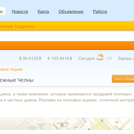
ик
Новости
Карта
Объявления
Работа
авочник Татарстана
$ 99.6125⬆
€ 103.9416⬆
Сегодня
−11
Завтра
овые ящики
весь справ
ежные Челны
щиков, а также компании, которые занимаются продажей почтовых
в и частных домов. Реклама на почтовых ящиках -отличный инстру