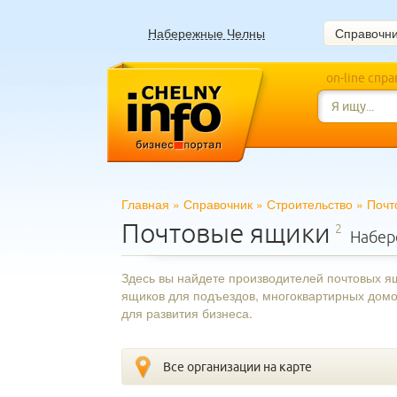
Набережные Челны
Справочн
on-line спр
Главная
»
Справочник
»
Строительство
»
Почт
Почтовые ящики
2
Набер
Здесь вы найдете производителей почтовых я
ящиков для подъездов, многоквартирных домо
для развития бизнеса.
Все организации на карте