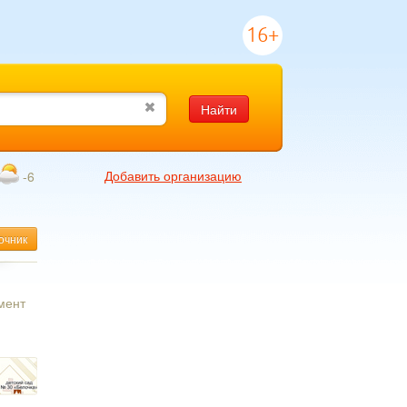
16+
Найти
Добавить организацию
-6
очник
мент