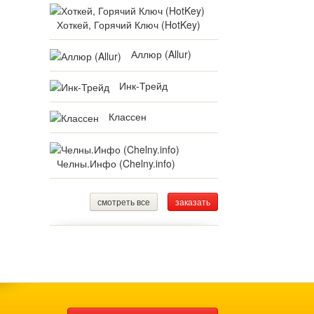
Хоткей, Горячий Ключ (HotKey)
Аллюр (Allur)
Инк-Трейд
Классен
Челны.Инфо (Chelny.info)
смотреть все
заказать