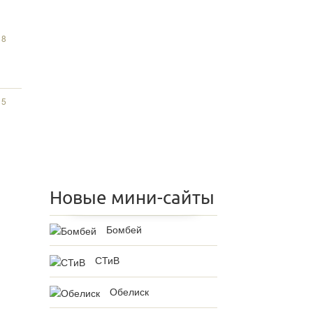
18
15
Новые мини-сайты
Бомбей
СТиВ
Обелиск