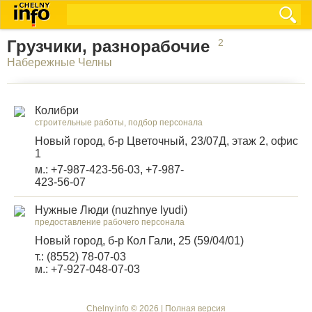
Грузчики, разнорабочие
2
Набережные Челны
Колибри
строительные работы, подбор персонала
Новый город, б-р Цветочный, 23/07Д, этаж 2, офис
1
м.: +7-987-423-56-03, +7-987-
423-56-07
Нужные Люди (nuzhnye lyudi)
предоставление рабочего персонала
Новый город, б-р Кол Гали, 25 (59/04/01)
т.: (8552) 78-07-03
м.: +7-927-048-07-03
Chelny.info © 2026 |
Полная версия