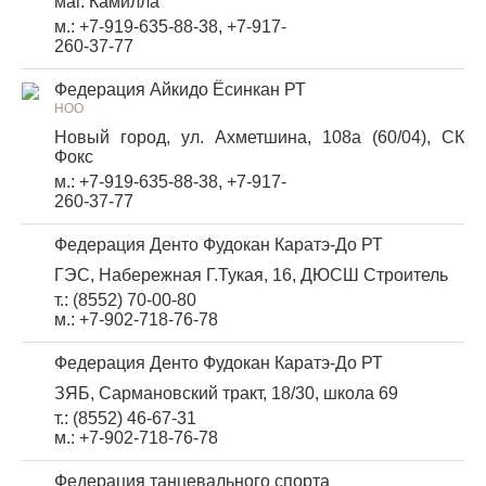
маг. Камилла
м.: +7-919-635-88-38, +7-917-
260-37-77
Федерация Айкидо Ёсинкан РТ
НОО
Новый город, ул. Ахметшина, 108а (60/04), СК
Фокс
м.: +7-919-635-88-38, +7-917-
260-37-77
Федерация Денто Фудокан Каратэ-До РТ
ГЭС, Набережная Г.Тукая, 16, ДЮСШ Строитель
т.: (8552) 70-00-80
м.: +7-902-718-76-78
Федерация Денто Фудокан Каратэ-До РТ
ЗЯБ, Сармановский тракт, 18/30, школа 69
т.: (8552) 46-67-31
м.: +7-902-718-76-78
Федерация танцевального спорта