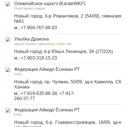
Олимпийское каратэ (KarateWKF)
спортивная секция
Новый город, б-р Романтиков, 2 (54/09), гимназия
№61
м.: +7-904-767-88-03
Улыбка Дракона
школа боевых единоборств вин чун
Новый город, б-р Юных Ленинцев, 3А (27/22А)
м.: +7-903-318-15-23
Федерация Айкидо Ёсинкан РТ
НОО
Новый город, пр. Чулман, 50/09, зд-е Камилла, СК
Ханака
м.: +7-919-635-88-38, +7-917-
260-37-77
Федерация Айкидо Ёсинкан РТ
НОО
Новый город, б-р. Главмосстроевцев, 18/09, зд-е