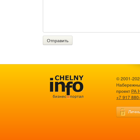
Отправить
© 2001-2026
Набережны
проект
РА 
+7 917 880
Личны