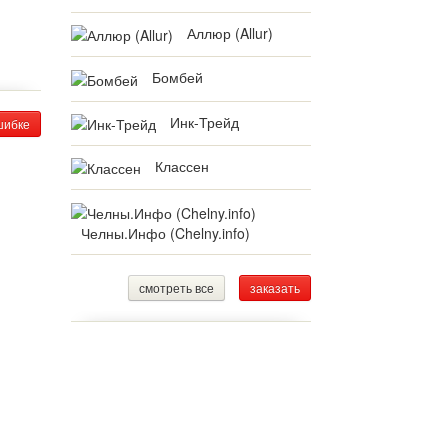
Аллюр (Allur)
Бомбей
Инк-Трейд
шибке
Классен
Челны.Инфо (Chelny.info)
смотреть все
заказать