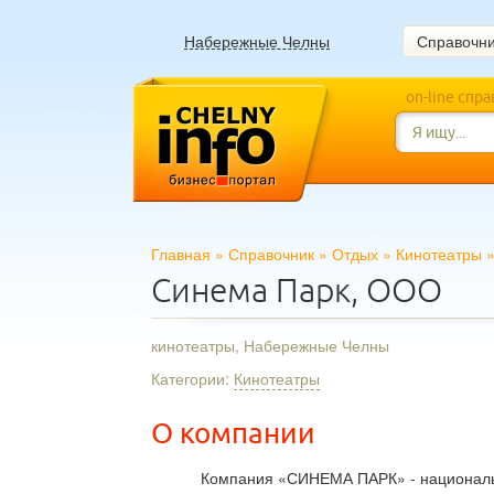
Набережные Челны
Справочн
on-line спр
Главная
»
Справочник
»
Отдых
»
Кинотеатры
Синема Парк, ООО
кинотеатры, Набережные Челны
Категории:
Кинотеатры
О компании
Компания «СИНЕМА ПАРК» - национальн