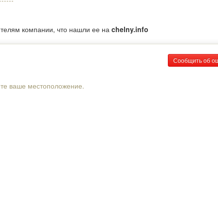
ителям компании, что нашли ее на
chelny.info
Сообщить об о
рте ваше местоположение.