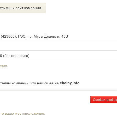
ать мини сайт компании
ы
(
423800
),
ГЭС, пр. Мусы Джалиля, 45В
00 (без перерыва)
ение
ителям компании, что нашли ее на
chelny.info
Сообщить об о
рте ваше местоположение.