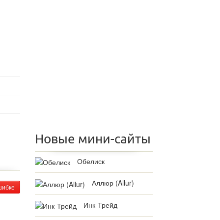
Новые мини-сайты
Обелиск
Аллюр (Allur)
шибке
Инк-Трейд