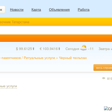
ик
Новости
Карта
Объявления
Работа
авочник Татарстана
$ 99.6125⬆
€ 103.9416⬆
Сегодня
−11
Завтра
е памятников
/
Ритуальные услуги
»
Черный тюльпан
весь справ
81
ные услуги