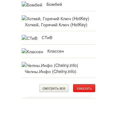
Бомбей
Хоткей, Горячий Ключ (HotKey)
СТиВ
Классен
Челны.Инфо (Chelny.info)
смотреть все
заказать