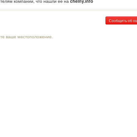
ителям компании, что нашли ее на
chelny.info
Сообщить об о
рте ваше местоположение.