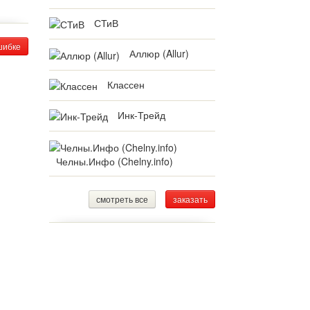
СТиВ
шибке
Аллюр (Allur)
Классен
Инк-Трейд
Челны.Инфо (Chelny.info)
смотреть все
заказать