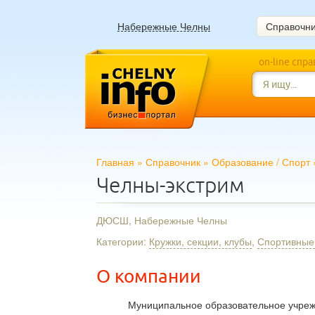
Набережные Челны
Справочн
on-line спр
Главная
»
Справочник
»
Образование
/
Спорт
Челны-экстрим
ДЮСШ, Набережные Челны
Категории:
Кружки, секции, клубы
,
Спортивные
О компании
Муниципальное образовательное учрежд