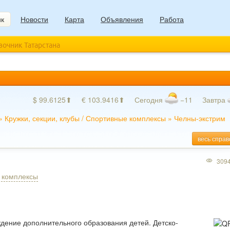
ик
Новости
Карта
Объявления
Работа
авочник Татарстана
$ 99.6125⬆
€ 103.9416⬆
Сегодня
−11
Завтра
»
Кружки, секции, клубы
/
Спортивные комплексы
»
Челны-экстрим
весь справ
309
 комплексы
ение дополнительного образования детей. Детско-