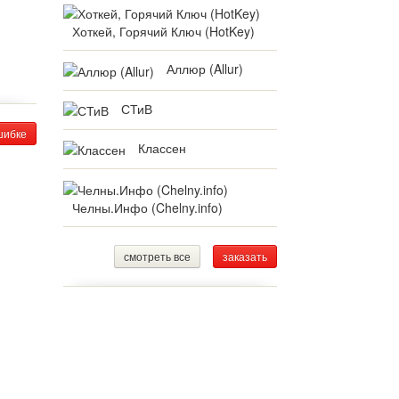
Хоткей, Горячий Ключ (HotKey)
Аллюр (Allur)
СТиВ
шибке
Классен
Челны.Инфо (Chelny.info)
смотреть все
заказать