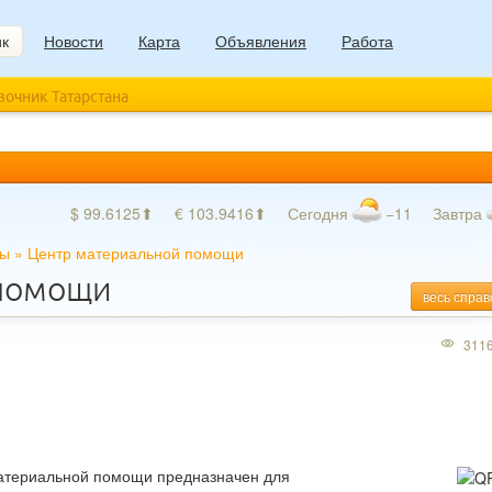
ик
Новости
Карта
Объявления
Работа
авочник Татарстана
$ 99.6125⬆
€ 103.9416⬆
Сегодня
−11
Завтра
ры
»
Центр материальной помощи
 помощи
весь справ
311
атериальной помощи предназначен для