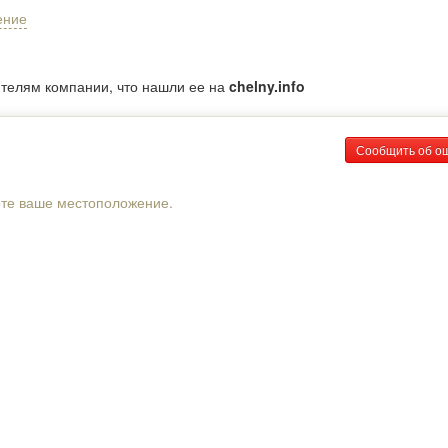
ение
ителям компании, что нашли ее на
chelny.info
Сообщить об о
рте ваше местоположение.