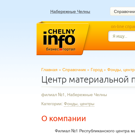
Набережные Челны
Справочн
on-line спр
Главная
»
Справочник
»
Город
»
Фонды, цент
Центр материальной
филиал №1, Набережные Челны
Категории:
Фонды, центры
О компании
Филиал №1 Республиканского центра м