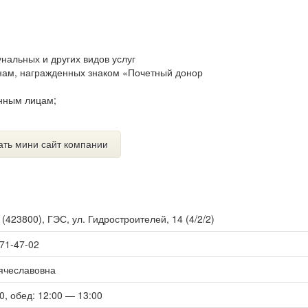
альных и других видов услуг
ам, награжденных знаком «Почетный донор
нным лицам;
ать мини сайт компании
ы
(
423800
),
ГЭС, ул. Гидростроителей, 14 (4/2/2)
 71-47-02
ячеславовна
00, обед: 12:00 — 13:00