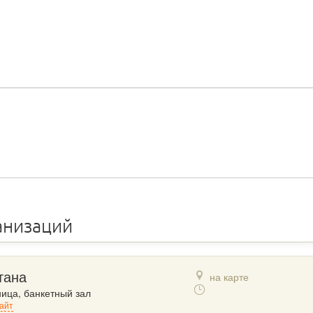
анизаций
тана
на карте
ница, банкетный зал
айт