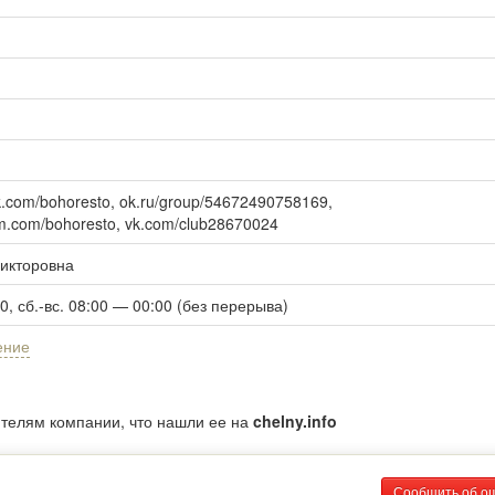
k.com/bohoresto
,
ok.ru/group/54672490758169
,
am.com/bohoresto
,
vk.com/club28670024
Викторовна
00, сб.-вс. 08:00 — 00:00 (без перерыва)
ение
ителям компании, что нашли ее на
chelny.info
Сообщить об о