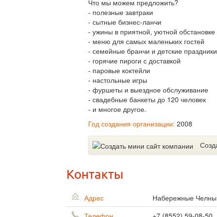
Что мы можем предложить?
- полезные завтраки
- сытные бизнес-ланчи
- ужины в приятной, уютной обстановке
- меню для самых маленьких гостей
- семейные бранчи и детские праздники
- горячие пироги с доставкой
- паровые коктейли
- настольные игры
- фуршеты и выездное обслуживание
- свадебные банкеты до 120 человек
- и многое другое.
Год создания организации:
2008
Созд
Контакты
Адрес
Набережные Челн
Телефон
+7 (8552) 59-08-50