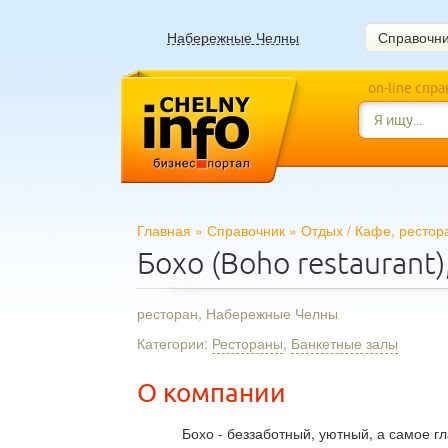
Набережные Челны
Справочн
on-line спр
Главная
»
Справочник
»
Отдых
/
Кафе, рестор
Бохо (Boho restaurant
ресторан, Набережные Челны
Категории:
Рестораны
,
Банкетные залы
О компании
Бохо - беззаботный, уютный, а самое г