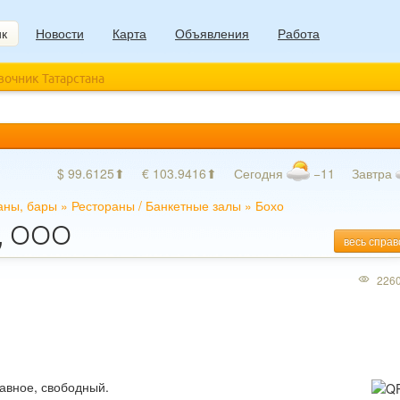
ик
Новости
Карта
Объявления
Работа
авочник Татарстана
$ 99.6125⬆
€ 103.9416⬆
Сегодня
−11
Завтра
аны, бары
»
Рестораны
/
Банкетные залы
»
Бохо
), ООО
весь справ
226
лавное, свободный.