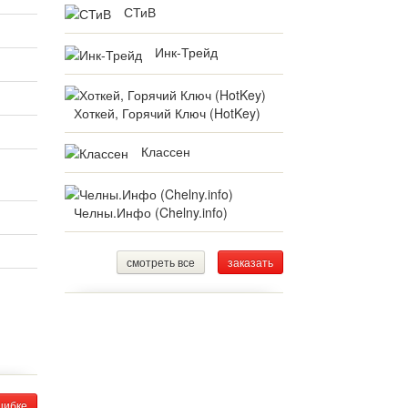
СТиВ
Инк-Трейд
Хоткей, Горячий Ключ (HotKey)
Классен
Челны.Инфо (Chelny.info)
смотреть все
заказать
шибке