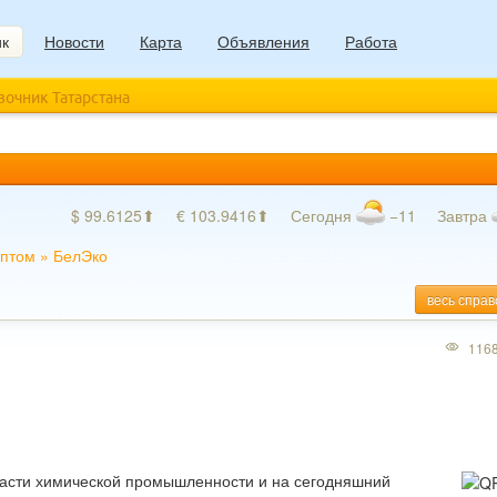
ик
Новости
Карта
Объявления
Работа
авочник Татарстана
$ 99.6125⬆
€ 103.9416⬆
Сегодня
−11
Завтра
оптом
»
БелЭко
весь справ
116
асти химической промышленности и на сегодняшний