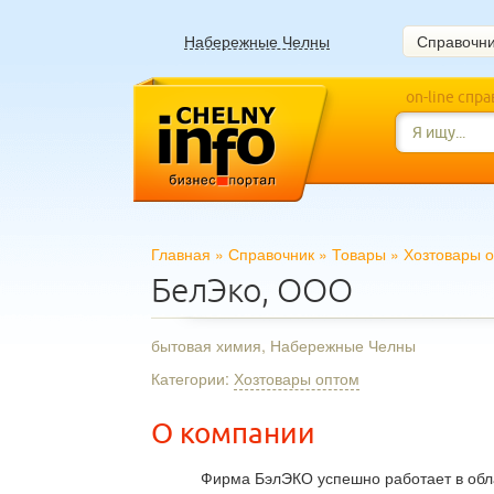
Набережные Челны
Справочн
on-line спр
Главная
»
Справочник
»
Товары
»
Хозтовары 
БелЭко, ООО
бытовая химия, Набережные Челны
Категории:
Хозтовары оптом
О компании
Фирма БэлЭКО успешно работает в обл