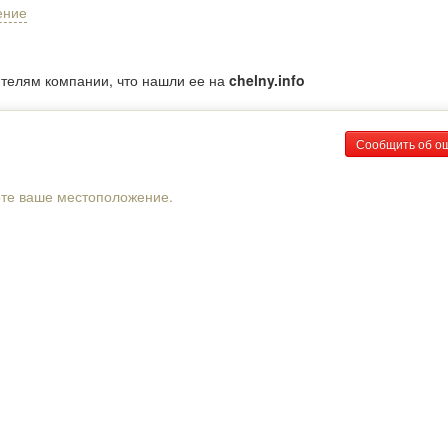
ение
ителям компании, что нашли ее на
chelny.info
Сообщить об о
рте ваше местоположение.