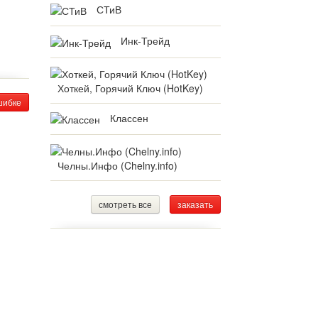
СТиВ
Инк-Трейд
Хоткей, Горячий Ключ (HotKey)
шибке
Классен
Челны.Инфо (Chelny.info)
смотреть все
заказать