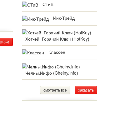
СТиВ
Инк-Трейд
Хоткей, Горячий Ключ (HotKey)
шибке
Классен
Челны.Инфо (Chelny.info)
смотреть все
заказать