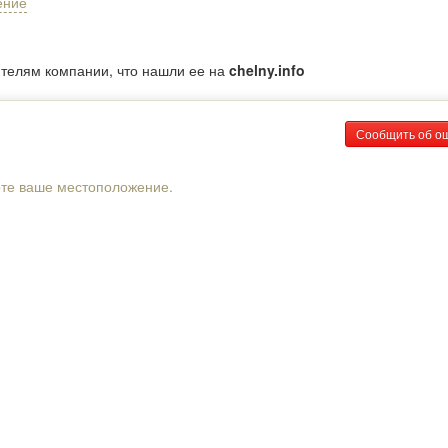
ение
ителям компании, что нашли ее на
chelny.info
Сообщить об о
рте ваше местоположение.