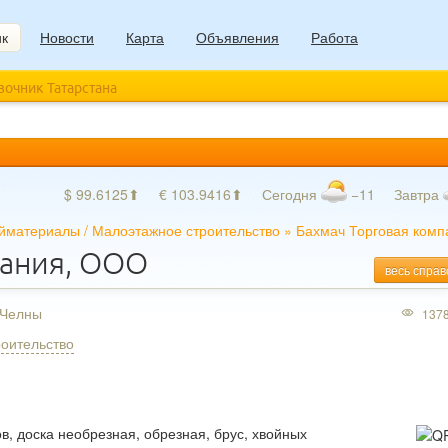
ик
Новости
Карта
Объявления
Работа
авочник Татарстана
$ 99.6125⬆
€ 103.9416⬆
Сегодня
−11
Завтра
йматериалы
/
Малоэтажное строительство
»
Бахмач Торговая комп
пания, ООО
весь справ
 Челны
137
оительство
, доска необрезная, обрезная, брус, хвойных