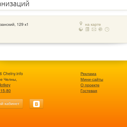
анизаций
азанский, 129 к1
на карте
 Chelny.info
Реклама
е Челны,
Мини-сайты
Hotkey
О проекте
-15-80
Гостевая
й кабинет