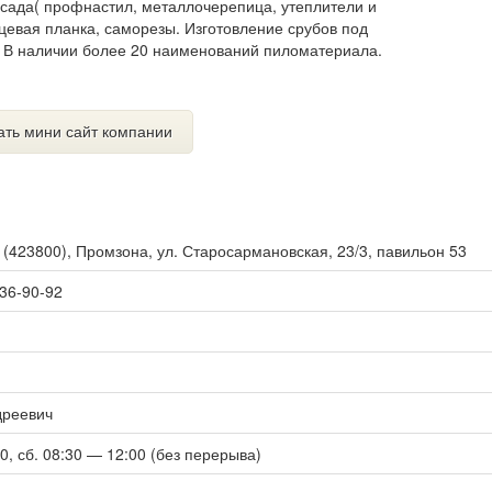
асада( профнастил, металлочерепица, утеплители и
цевая планка, саморезы. Изготовление срубов под
. В наличии более 20 наименований пиломатериала.
ать мини сайт компании
ы
(
423800
),
Промзона, ул. Старосармановская, 23/3, павильон 53
 36-90-92
дреевич
00, сб. 08:30 — 12:00 (без перерыва)