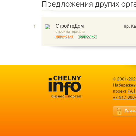
Предложения других орг
1
пр. К
СтройтеДом
стройматериалы
мини-сайт
прайс-лист
© 2001-2026
Набережны
проект
РА 
+7 917 880
Личны