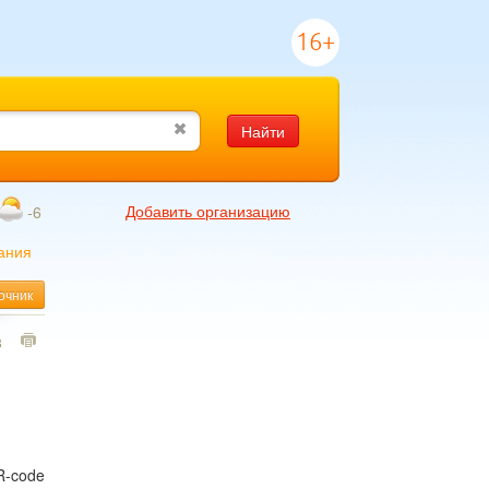
16+
Найти
Добавить организацию
-6
ания
очник
8