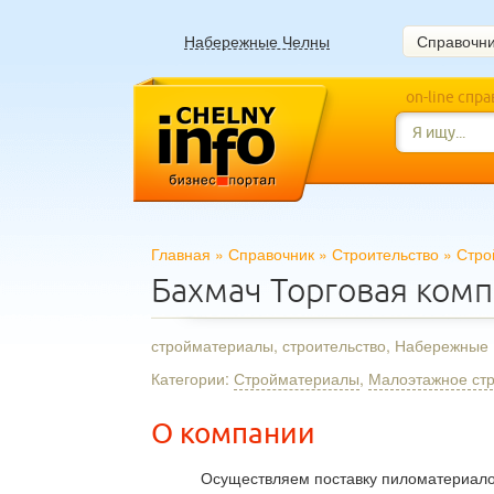
Набережные Челны
Справочн
on-line спр
Главная
»
Справочник
»
Строительство
»
Стро
Бахмач Торговая ком
стройматериалы, строительство, Набережные
Категории:
Стройматериалы
,
Малоэтажное стр
О компании
Осуществляем поставку пиломатериалов