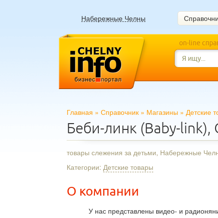
Набережные Челны
Справочн
on-line спр
Главная
»
Справочник
»
Магазины
»
Детские 
Беби-линк (Baby-link)
товары слежения за детьми, Набережные Чел
Категории:
Детские товары
О компании
У нас представлены видео- и радионян