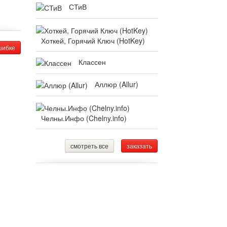
СТиВ
Хоткей, Горячий Ключ (HotKey)
шибке
Классен
Аллюр (Allur)
Челны.Инфо (Chelny.info)
смотреть все
заказать