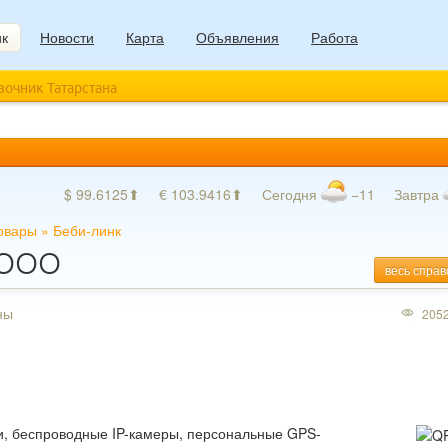
ик
Новости
Карта
Объявления
Работа
авочник Татарстана
$ 99.6125⬆
€ 103.9416⬆
Сегодня
−11
Завтра
товары
»
Беби-линк
, ООО
весь справ
ны
205
и, беспроводные IP-камеры, персональные GPS-