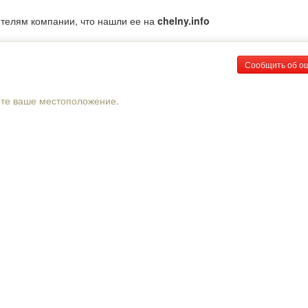
ителям компании, что нашли ее на
chelny.info
Сообщить об о
рте ваше местоположение.