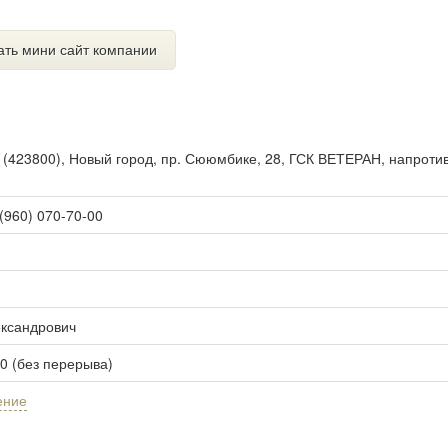
ать мини сайт компании
ы
(
423800
),
Новый город, пр. Сююмбике, 28, ГСК ВЕТЕРАН, напроти
 (960) 070-70-00
ександрович
00 (без перерыва)
ение