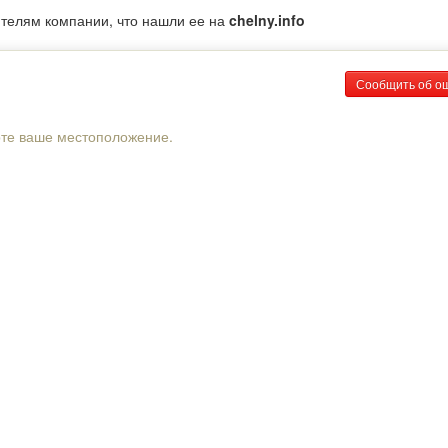
ителям компании, что нашли ее на
chelny.info
Сообщить об о
рте ваше местоположение.