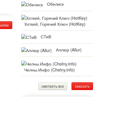
Обелиск
Хоткей, Горячий Ключ (HotKey)
шибке
СТиВ
Аллюр (Allur)
Челны.Инфо (Chelny.info)
смотреть все
заказать