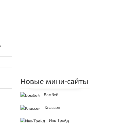
в
Новые мини-сайты
Бомбей
Классен
Инк-Трейд