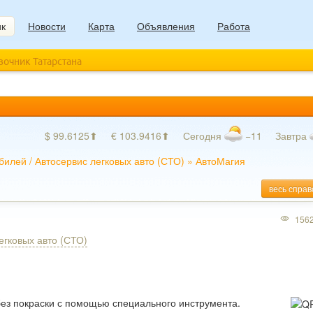
ик
Новости
Карта
Объявления
Работа
авочник Татарстана
$ 99.6125⬆
€ 103.9416⬆
Сегодня
−11
Завтра
билей
/
Автосервис легковых авто (СТО)
»
АвтоМагия
весь справ
156
егковых авто (СТО)
без покраски с помощью специального инструмента.