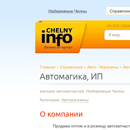
Набережные Челны
Справочн
on-line спр
Главная
»
Справочник
»
Авто
/
Магазины
»
Авт
Автомагика, ИП
магазин автозапчастей, Набережные Челны
Категории:
Автомагазины
О компании
Продажа оптом и в розницу автозапчас