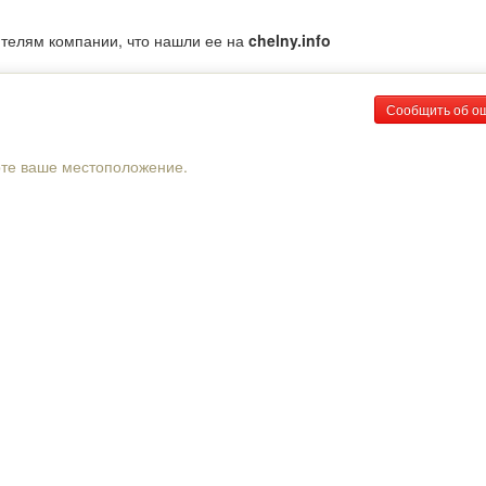
ителям компании, что нашли ее на
chelny.info
Сообщить об о
рте ваше местоположение.