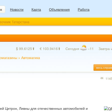
ик
Новости
Карта
Объявления
Работа
авочник Татарстана
$ 99.6125⬆
€ 103.9416⬆
Сегодня
−11
Завтра
омагазины
»
Автомагика
весь справ
114
тей Цитрон, Ливны для отечественных автомобилей и