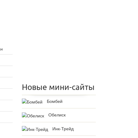
ан
Новые мини-сайты
Бомбей
Обелиск
Инк-Трейд