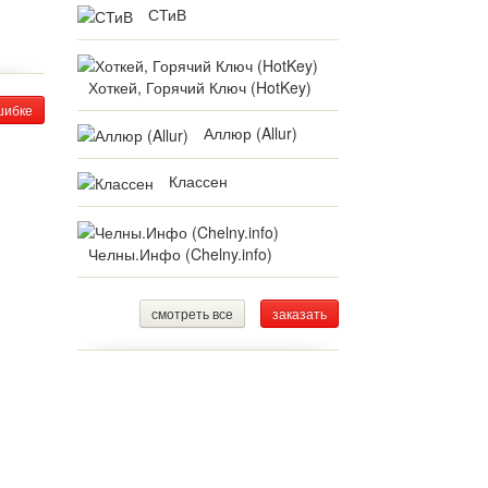
СТиВ
Хоткей, Горячий Ключ (HotKey)
шибке
Аллюр (Allur)
Классен
Челны.Инфо (Chelny.info)
смотреть все
заказать