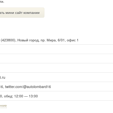
ти.
ать мини сайт компании
ы
(
423800
),
Новый город, пр. Мира, 6/01, офис 1
.ru
16
,
twitter.com/@autolombard16
00, обед: 12:00 — 13:00
ение