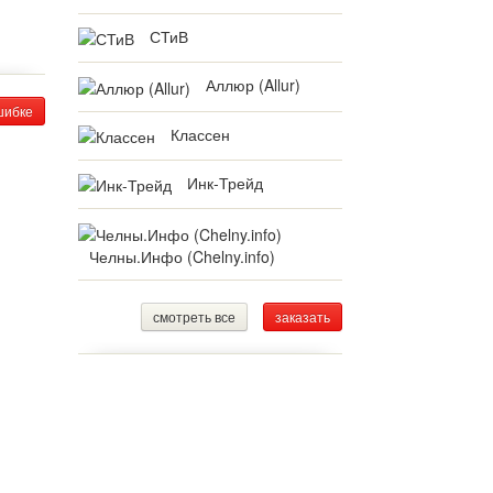
СТиВ
Аллюр (Allur)
шибке
Классен
Инк-Трейд
Челны.Инфо (Chelny.info)
смотреть все
заказать