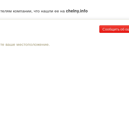
ителям компании, что нашли ее на
chelny.info
Сообщить об о
рте ваше местоположение.