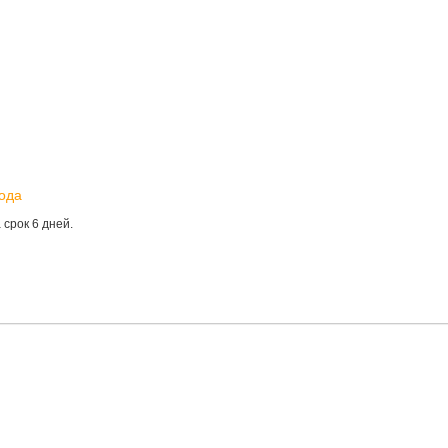
года
срок 6 дней.