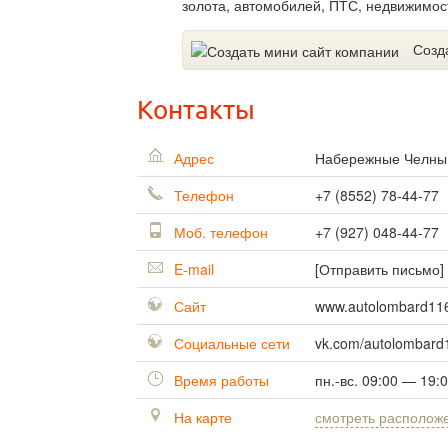
золота, автомобилей, ПТС, недвижимос
Созд
Контакты
Адрес
Набережные Челн
Телефон
+7 (8552) 78-44-77
Моб. телефон
+7 (927) 048-44-77
E-mail
[Отправить письмо]
Сайт
www.autolombard116
Социальные сети
vk.com/autolombard
Время работы
пн.-вс. 09:00 — 19:
На карте
смотреть располож