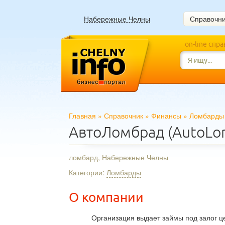
Набережные Челны
Справочн
on-line спр
Главная
»
Справочник
»
Финансы
»
Ломбарды
АвтоЛомбрад (AutoLo
ломбард, Набережные Челны
Категории:
Ломбарды
О компании
Организация выдает займы под залог ц