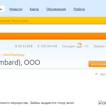
ик
Новости
Карта
Объявления
Работа
авочник Татарстана
$ 99.6125⬆
€ 103.9416⬆
Сегодня
−11
Завтра
»
АвтоЛомбрад
mbard), ООО
весь справ
282
енного имущества. Займы выдаются плод залог