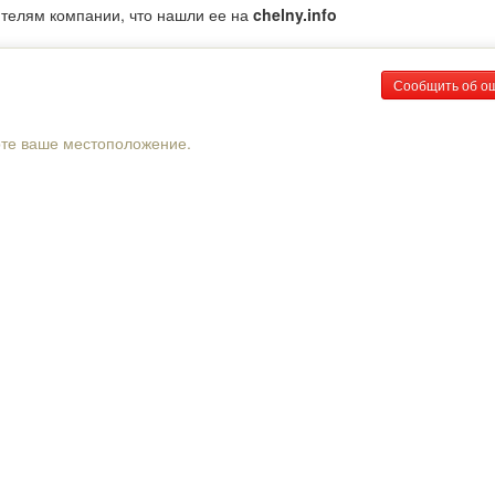
ителям компании, что нашли ее на
chelny.info
Сообщить об о
рте ваше местоположение.