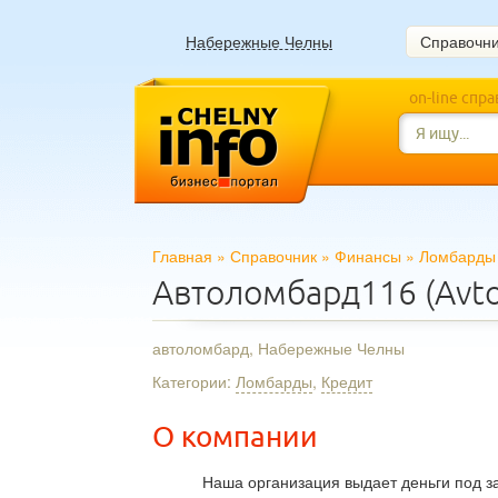
Набережные Челны
Справочн
on-line спр
Главная
»
Справочник
»
Финансы
»
Ломбарды
Автоломбард116 (Avt
автоломбард, Набережные Челны
Категории:
Ломбарды
,
Кредит
О компании
Наша организация выдает деньги под з