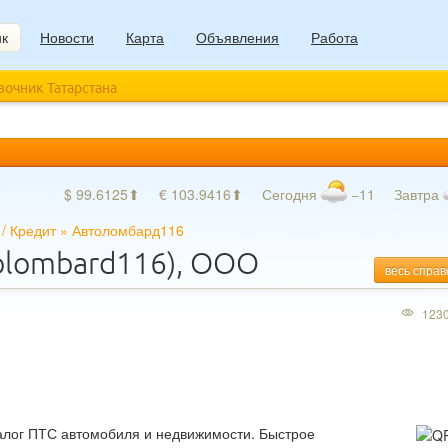
ик
Новости
Карта
Объявления
Работа
авочник Татарстана
$ 99.6125⬆
€ 103.9416⬆
Сегодня
−11
Завтра
/
Кредит
»
Автоломбард116
olombard116), ООО
весь справ
123
алог ПТС автомобиля и недвижимости. Быстрое