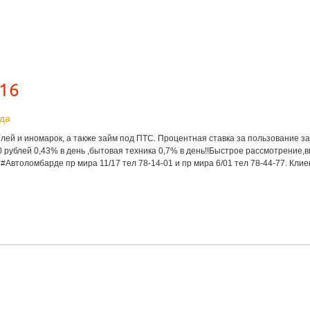
16
ода
ей и иномарок, а также займ под ПТС. Процентная ставка за пользование з
0 рублей 0,43% в день ,бытовая техника 0,7% в день!!Быстрое рассмотрение,
в #Автоломбарде пр мира 11/17 тел 78-14-01 и пр мира 6/01 тел 78-44-77. Клие