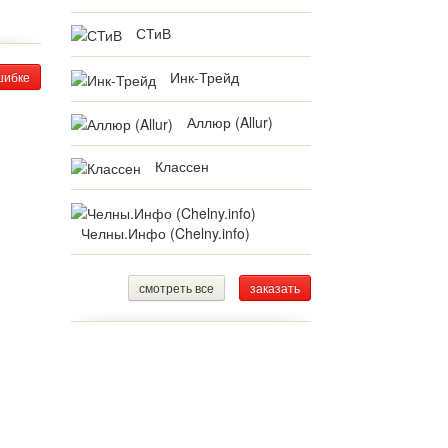
СТиВ
Инк-Трейд
шибке
Аллюр (Allur)
Классен
Челны.Инфо (Chelny.info)
смотреть все
заказать